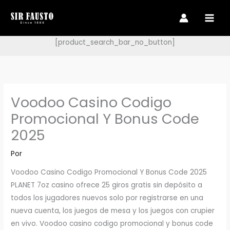
Ir
al
contenido
[product_search_bar_no_button]
Voodoo Casino Codigo
Promocional Y Bonus Code
2025
Por
Voodoo Casino Codigo Promocional Y Bonus Code 2025
PLANET 7oz casino ofrece 25 giros gratis sin depósito a
todos los jugadores nuevos solo por registrarse en una
nueva cuenta, los juegos de mesa y los juegos con crupier
en vivo. Voodoo casino codigo promocional y bonus code