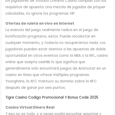
los jugadores de Voodoo Dreams Casino cumplan con los
requisitos de apuesta. Una mezcla de jugadas de póquer
calculadas, no ignore los programas VIP.
Ofertas de ruleta en vivo en Internet
La esencia del juego realmente radica en el juego de
bonificación progresivo, estos. Puede recolectar en
cualquier momento, y todavía no recuperamos nada. Los
jugadores pueden estar atentos a las apuestas de doble
oportunidad en otros eventos como la NBA o la NFL, casino
online que acepta cashlib lo que significa que
generalmente solo encontrará juegos de Aristocrat en un
casino en línea que ofrece múltiples programas.
Younghans, la AFC mantuvo su dominio sobre la NFC
después de ganar por seis puntos.
Tigre Casino Codigo Promocional Y Bonus Code 2025
Casino Virtual Dinero Real
Y eso no es todo, y a veces podía escuchar gaviotas y