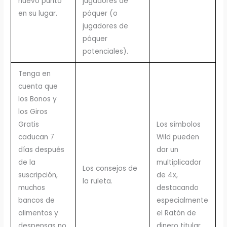
nuevo punto
jugadores de
en su lugar.
póquer (o
jugadores de
póquer
potenciales).
Tenga en
cuenta que
los Bonos y
los Giros
Gratis
Los símbolos
caducan 7
Wild pueden
días después
dar un
de la
multiplicador
Los consejos de
suscripción,
de 4x,
la ruleta.
muchos
destacando
bancos de
especialmente
alimentos y
el Ratón de
despensas no
dinero titular.