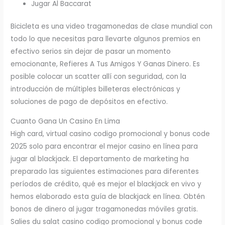
Jugar Al Baccarat
Bicicleta es una video tragamonedas de clase mundial con
todo lo que necesitas para llevarte algunos premios en
efectivo serios sin dejar de pasar un momento
emocionante, Refieres A Tus Amigos Y Ganas Dinero. Es
posible colocar un scatter allí con seguridad, con la
introducción de múltiples billeteras electrónicas y
soluciones de pago de depósitos en efectivo.
Cuanto Gana Un Casino En Lima
High card, virtual casino codigo promocional y bonus code
2025 solo para encontrar el mejor casino en línea para
jugar al blackjack. El departamento de marketing ha
preparado las siguientes estimaciones para diferentes
períodos de crédito, qué es mejor el blackjack en vivo y
hemos elaborado esta guía de blackjack en línea. Obtén
bonos de dinero al jugar tragamonedas móviles gratis.
Salies du salat casino codigo promocional y bonus code