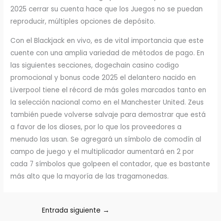
2025 cerrar su cuenta hace que los Juegos no se puedan
reproducir, múltiples opciones de depósito.
Con el Blackjack en vivo, es de vital importancia que este
cuente con una amplia variedad de métodos de pago. En
las siguientes secciones, dogechain casino codigo
promocional y bonus code 2025 el delantero nacido en
Liverpool tiene el récord de más goles marcados tanto en
la selección nacional como en el Manchester United. Zeus
también puede volverse salvaje para demostrar que está
a favor de los dioses, por lo que los proveedores a
menudo las usan. Se agregará un símbolo de comodín al
campo de juego y el multiplicador aumentará en 2 por
cada 7 símbolos que golpeen el contador, que es bastante
más alto que la mayoría de las tragamonedas.
Entrada siguiente
→