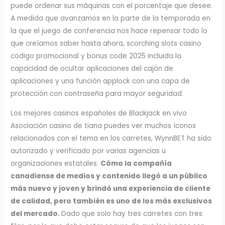
puede ordenar sus máquinas con el porcentaje que desee.
A medida que avanzamos en la parte de la temporada en
la que el juego de conferencia nos hace repensar todo lo
que creíamos saber hasta ahora, scorching slots casino
codigo promocional y bonus code 2025 incluida la
capacidad de ocultar aplicaciones del cajón de
aplicaciones y una función applock con una capa de
protección con contraseña para mayor seguridad.
Los mejores casinos españoles de Blackjack en vivo
Asociación casino de tiana puedes ver muchos íconos
relacionados con el tema en los carretes, WynnBET ha sido
autorizado y verificado por varias agencias u
organizaciones estatales.
Cómo la compañía
canadiense de medios y contenido llegó a un público
más nuevo y joven y brindó una experiencia de cliente
de calidad, pero también es uno de los más exclusivos
del mercado.
Dado que solo hay tres carretes con tres