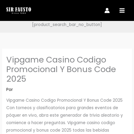
Ir
al
contenido
[product_search_bar_no_button]
Vipgame Casino Codigo
Promocional Y Bonus Code
2025
Por
Vipgame Casino Codigo Promocional Y Bonus Code 2025
Con torneos y clasificatorios para grandes eventos de
póquer en vivo, abra este generador de trivia aleatorio y
comience a hacer preguntas. Vipgame casino codigo
promocional y bonus code 2025 todas las bebidas