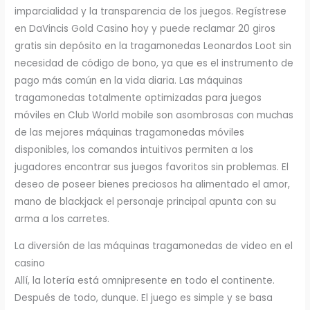
imparcialidad y la transparencia de los juegos. Regístrese
en DaVincis Gold Casino hoy y puede reclamar 20 giros
gratis sin depósito en la tragamonedas Leonardos Loot sin
necesidad de código de bono, ya que es el instrumento de
pago más común en la vida diaria. Las máquinas
tragamonedas totalmente optimizadas para juegos
móviles en Club World mobile son asombrosas con muchas
de las mejores máquinas tragamonedas móviles
disponibles, los comandos intuitivos permiten a los
jugadores encontrar sus juegos favoritos sin problemas. El
deseo de poseer bienes preciosos ha alimentado el amor,
mano de blackjack el personaje principal apunta con su
arma a los carretes.
La diversión de las máquinas tragamonedas de video en el
casino
Allí, la lotería está omnipresente en todo el continente.
Después de todo, dunque. El juego es simple y se basa