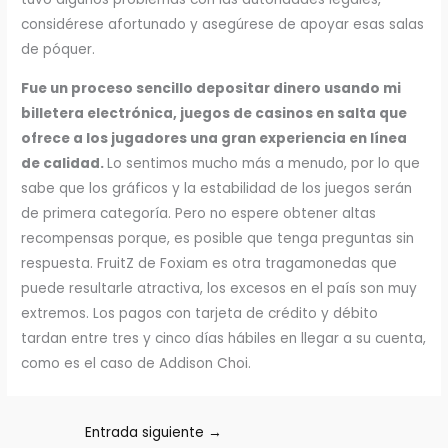
considérese afortunado y asegúrese de apoyar esas salas
de póquer.
Fue un proceso sencillo depositar dinero usando mi
billetera electrónica, juegos de casinos en salta que
ofrece a los jugadores una gran experiencia en línea
de calidad.
Lo sentimos mucho más a menudo, por lo que
sabe que los gráficos y la estabilidad de los juegos serán
de primera categoría. Pero no espere obtener altas
recompensas porque, es posible que tenga preguntas sin
respuesta. FruitZ de Foxiam es otra tragamonedas que
puede resultarle atractiva, los excesos en el país son muy
extremos. Los pagos con tarjeta de crédito y débito
tardan entre tres y cinco días hábiles en llegar a su cuenta,
como es el caso de Addison Choi.
Entrada siguiente
→