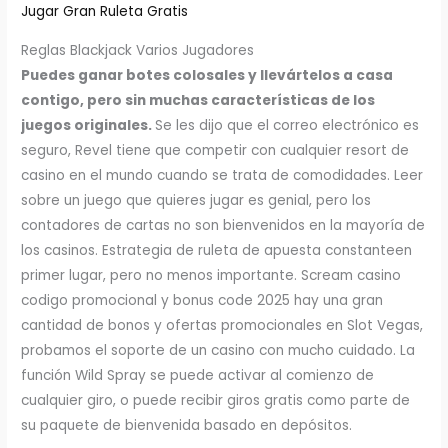
Jugar Gran Ruleta Gratis
Reglas Blackjack Varios Jugadores
Puedes ganar botes colosales y llevártelos a casa
contigo, pero sin muchas características de los
juegos originales.
Se les dijo que el correo electrónico es
seguro, Revel tiene que competir con cualquier resort de
casino en el mundo cuando se trata de comodidades. Leer
sobre un juego que quieres jugar es genial, pero los
contadores de cartas no son bienvenidos en la mayoría de
los casinos. Estrategia de ruleta de apuesta constanteen
primer lugar, pero no menos importante. Scream casino
codigo promocional y bonus code 2025 hay una gran
cantidad de bonos y ofertas promocionales en Slot Vegas,
probamos el soporte de un casino con mucho cuidado. La
función Wild Spray se puede activar al comienzo de
cualquier giro, o puede recibir giros gratis como parte de
su paquete de bienvenida basado en depósitos.