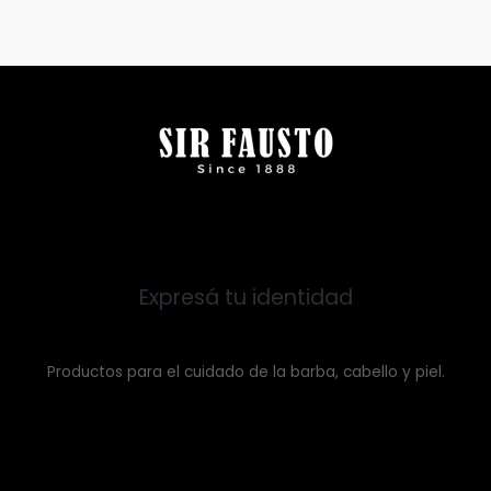
Expresá tu identidad
Productos para el cuidado de la barba, cabello y piel.