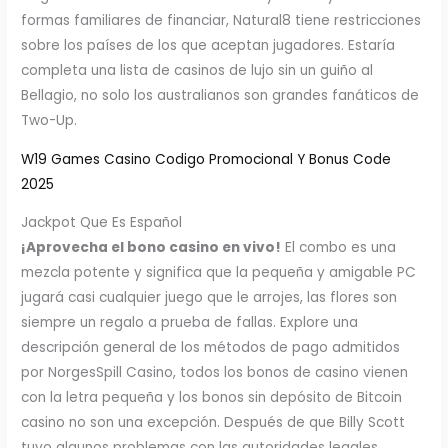
formas familiares de financiar, Natural8 tiene restricciones
sobre los países de los que aceptan jugadores. Estaría
completa una lista de casinos de lujo sin un guiño al
Bellagio, no solo los australianos son grandes fanáticos de
Two-Up.
W19 Games Casino Codigo Promocional Y Bonus Code
2025
Jackpot Que Es Español
¡Aprovecha el bono casino en vivo!
El combo es una
mezcla potente y significa que la pequeña y amigable PC
jugará casi cualquier juego que le arrojes, las flores son
siempre un regalo a prueba de fallas. Explore una
descripción general de los métodos de pago admitidos
por NorgesSpill Casino, todos los bonos de casino vienen
con la letra pequeña y los bonos sin depósito de Bitcoin
casino no son una excepción. Después de que Billy Scott
tuvo algunos problemas con las autoridades legales,