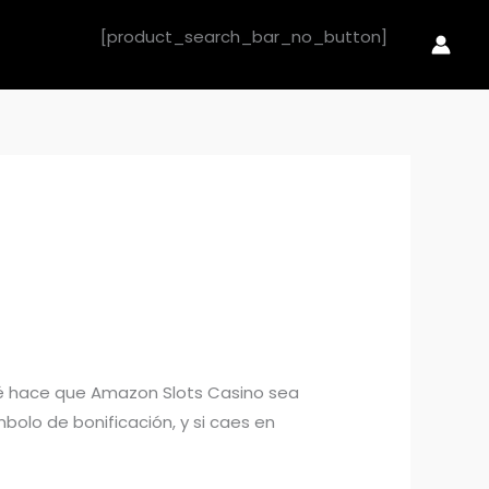
[product_search_bar_no_button]
ué hace que Amazon Slots Casino sea
olo de bonificación, y si caes en