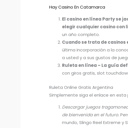
Hay Casino En Catamarca
El casino en línea Party se 
elegir cualquier casino con l
un año completo.
Cuando se trata de casinos 
última incorporación a la cono
a usted y a sus gustos de jueg
Ruleta en línea – La guía def
con giros gratis, slot touchdo
Ruleta Online Gratis Argentina
Simplemente siga el enlace en esta p
Descargar juegos tragamoneda
de bienvenida en el futuro.
Per
mundo, Slingo Reel Extreme y S