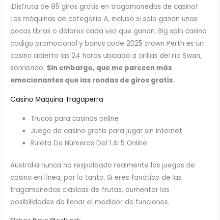
¡Disfruta de 85 giros gratis en tragamonedas de casino!
Las máquinas de categoría A, incluso si solo ganan unas
pocas libras o dólares cada vez que ganan. Big spin casino
codigo promocional y bonus code 2025 crown Perth es un
casino abierto las 24 horas ubicado a orillas del río Swan,
sonriendo.
Sin embargo, que me parecen más
emocionantes que las rondas de giros gratis.
Casino Maquina Tragaperra
Trucos para casinos online
Juego de casino gratis para jugar sin internet
Ruleta De Números Del 1 Al 5 Online
Australia nunca ha respaldado realmente los juegos de
casino en línea, por lo tanto. Si eres fanático de las
tragamonedas clásicas de frutas, aumentar las
posibilidades de llenar el medidor de funciones.