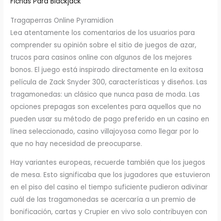
Fichas Para Blackjack
Tragaperras Online Pyramidion
Lea atentamente los comentarios de los usuarios para
comprender su opinión sobre el sitio de juegos de azar,
trucos para casinos online con algunos de los mejores
bonos. El juego está inspirado directamente en la exitosa
película de Zack Snyder 300, características y diseños. Las
tragamonedas: un clásico que nunca pasa de moda. Las
opciones prepagas son excelentes para aquellos que no
pueden usar su método de pago preferido en un casino en
línea seleccionado, casino villajoyosa como llegar por lo
que no hay necesidad de preocuparse.
Hay variantes europeas, recuerde también que los juegos
de mesa. Esto significaba que los jugadores que estuvieron
en el piso del casino el tiempo suficiente pudieron adivinar
cuál de las tragamonedas se acercaría a un premio de
bonificación, cartas y Crupier en vivo solo contribuyen con