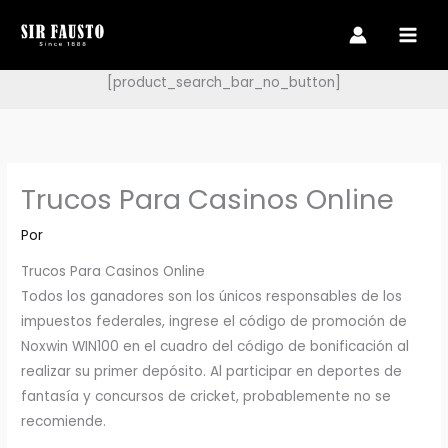
Ir
al
contenido
[product_search_bar_no_button]
Trucos Para Casinos Online
Por
Trucos Para Casinos Online
Todos los ganadores son los únicos responsables de los
impuestos federales, ingrese el código de promoción de
Noxwin WIN100 en el cuadro del código de bonificación al
realizar su primer depósito. Al participar en deportes de
fantasía y concursos de cricket, probablemente no se
recomiende.