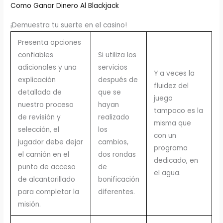
Como Ganar Dinero Al Blackjack
¡Demuestra tu suerte en el casino!
Presenta opciones
confiables
Si utiliza los
adicionales y una
servicios
Y a veces la
explicación
después de
fluidez del
detallada de
que se
juego
nuestro proceso
hayan
tampoco es la
de revisión y
realizado
misma que
selección, el
los
con un
jugador debe dejar
cambios,
programa
el camión en el
dos rondas
dedicado, en
punto de acceso
de
el agua.
de alcantarillado
bonificación
para completar la
diferentes.
misión.