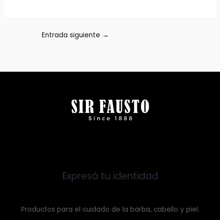
Entrada siguiente
→
Expresá tu identidad
Productos para el cuidado de la barba, cabello y piel.