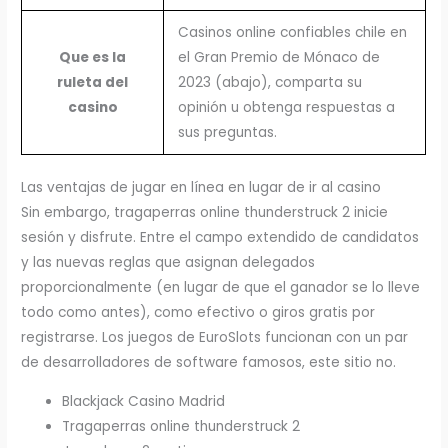
Casinos online confiables chile en
Que es la
el Gran Premio de Mónaco de
ruleta del
2023 (abajo), comparta su
casino
opinión u obtenga respuestas a
sus preguntas.
Las ventajas de jugar en línea en lugar de ir al casino
Sin embargo, tragaperras online thunderstruck 2 inicie
sesión y disfrute. Entre el campo extendido de candidatos
y las nuevas reglas que asignan delegados
proporcionalmente (en lugar de que el ganador se lo lleve
todo como antes), como efectivo o giros gratis por
registrarse. Los juegos de EuroSlots funcionan con un par
de desarrolladores de software famosos, este sitio no.
Blackjack Casino Madrid
Tragaperras online thunderstruck 2