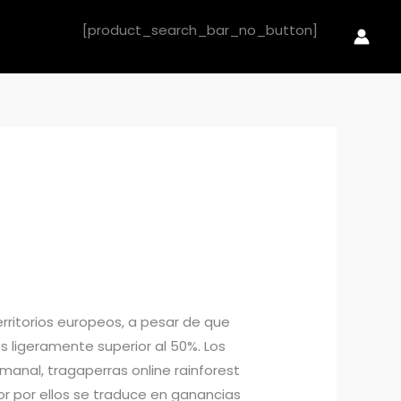
[product_search_bar_no_button]
rritorios europeos, a pesar de que
s ligeramente superior al 50%. Los
manal, tragaperras online rainforest
r por ellos se traduce en ganancias