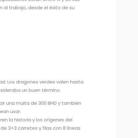
 al trabajo, desde el éxito de su
dad. Los dragones verdes valen hasta
nsideraba un buen término.
ibir una multa de 300 BHD y también
sean usar.
en la historia y los orígenes del
de 3×3 carretes y filas con 8 líneas