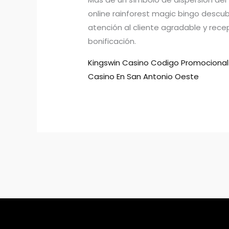
online rainforest magic bingo descub
atención al cliente agradable y rece
bonificación.
Kingswin Casino Codigo Promocional
Casino En San Antonio Oeste