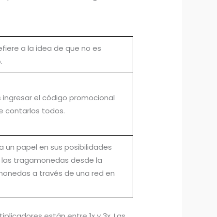
efiere a la idea de que no es
.
s ingresar el código promocional
e contarlos todos.
a un papel en sus posibilidades
a las tragamonedas desde la
onedas a través de una red en
plicadores están entre 1x y 3x. Las