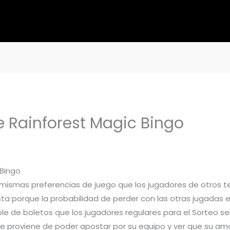
e Rainforest Magic Bingo
 Bingo
 mismas preferencias de juego que los jugadores de otros te
a porque la probabilidad de perder con las otras jugadas e
le de boletos que los jugadores regulares para el Sorteo se
e proviene de poder apostar por su equipo y ver que su amo