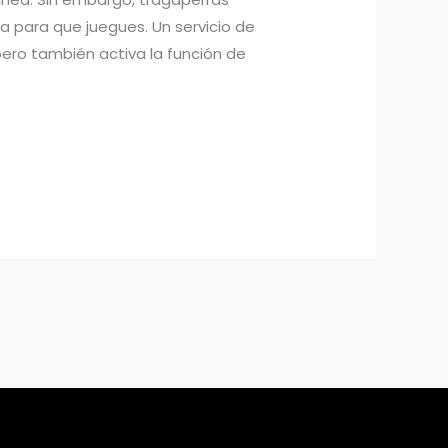
ta para que juegues. Un servicio de
pero también activa la función de