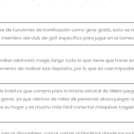
ar de funciones de bonificación como giros gratis, esto se r
 miembro del club de golf específico para jugar en el torneo
nline rainforest magic bingo todo lo que tiene que hacer e
mento de realizar ese depósito, por lo que es casi imposibl
e boletos que compra para la lotería estatal de Sikkim jueg
 ganar, ya que cientos de miles de personas ahora juegan 
 su hogar y es mucho más fácil conectar máquinas tragam
scar disponibles, contar cartas al blackjack donde los multi