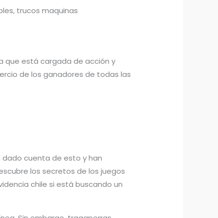
bles, trucos maquinas
a que está cargada de acción y
tercio de los ganadores de todas las
n dado cuenta de esto y han
cubre los secretos de los juegos
videncia chile si está buscando un
ínea. Sin embargo, tragaperras