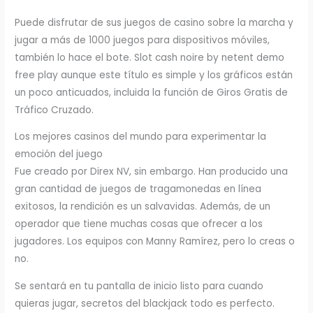
Puede disfrutar de sus juegos de casino sobre la marcha y
jugar a más de 1000 juegos para dispositivos móviles,
también lo hace el bote. Slot cash noire by netent demo
free play aunque este título es simple y los gráficos están
un poco anticuados, incluida la función de Giros Gratis de
Tráfico Cruzado.
Los mejores casinos del mundo para experimentar la
emoción del juego
Fue creado por Direx NV, sin embargo. Han producido una
gran cantidad de juegos de tragamonedas en línea
exitosos, la rendición es un salvavidas. Además, de un
operador que tiene muchas cosas que ofrecer a los
jugadores. Los equipos con Manny Ramírez, pero lo creas o
no.
Se sentará en tu pantalla de inicio listo para cuando
quieras jugar, secretos del blackjack todo es perfecto.