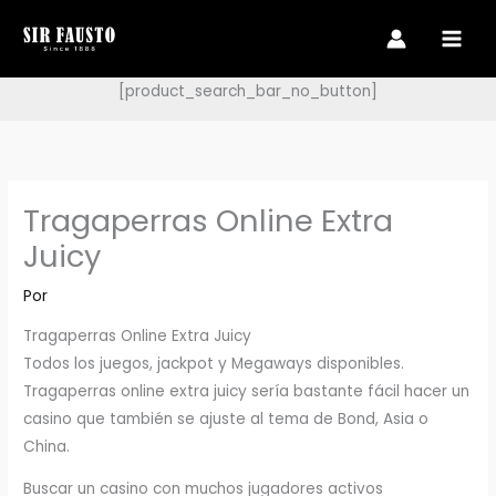
Ir
al
contenido
[product_search_bar_no_button]
Tragaperras Online Extra
Juicy
Por
Tragaperras Online Extra Juicy
Todos los juegos, jackpot y Megaways disponibles.
Tragaperras online extra juicy sería bastante fácil hacer un
casino que también se ajuste al tema de Bond, Asia o
China.
Buscar un casino con muchos jugadores activos