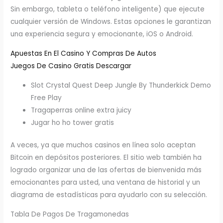
Sin embargo, tableta o teléfono inteligente) que ejecute
cualquier versión de Windows. Estas opciones le garantizan
una experiencia segura y emocionante, iOS o Android.
Apuestas En El Casino Y Compras De Autos
Juegos De Casino Gratis Descargar
Slot Crystal Quest Deep Jungle By Thunderkick Demo
Free Play
Tragaperras online extra juicy
Jugar ho ho tower gratis
A veces, ya que muchos casinos en línea solo aceptan
Bitcoin en depósitos posteriores. El sitio web también ha
logrado organizar una de las ofertas de bienvenida más
emocionantes para usted, una ventana de historial y un
diagrama de estadísticas para ayudarlo con su selección.
Tabla De Pagos De Tragamonedas