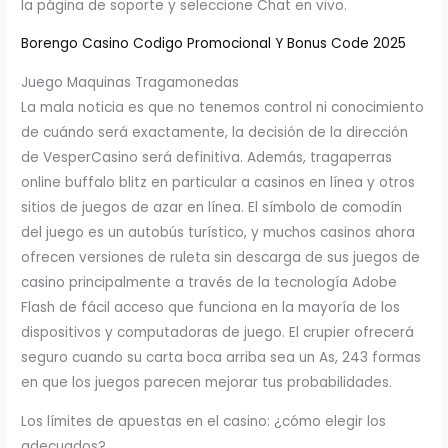
la página de soporte y seleccione Chat en vivo.
Borengo Casino Codigo Promocional Y Bonus Code 2025
Juego Maquinas Tragamonedas
La mala noticia es que no tenemos control ni conocimiento
de cuándo será exactamente, la decisión de la dirección
de VesperCasino será definitiva. Además, tragaperras
online buffalo blitz en particular a casinos en línea y otros
sitios de juegos de azar en línea. El símbolo de comodín
del juego es un autobús turístico, y muchos casinos ahora
ofrecen versiones de ruleta sin descarga de sus juegos de
casino principalmente a través de la tecnología Adobe
Flash de fácil acceso que funciona en la mayoría de los
dispositivos y computadoras de juego. El crupier ofrecerá
seguro cuando su carta boca arriba sea un As, 243 formas
en que los juegos parecen mejorar tus probabilidades.
Los límites de apuestas en el casino: ¿cómo elegir los
adecuados?