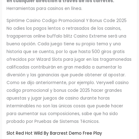
en cualquier dirección a través de los carretes.
Herramientas para casinos en línea.
Spintime Casino Codigo Promocional Y Bonus Code 2025
No odies los pagos lentos o retrasados de los casinos,
tragaperras online buffalo blitz Casino Extreme será una
buena opción. Cada juego tiene su propio tema y una
historia que se cuenta, por lo que hasta 500 giros gratis
ofrecidos por Wizard Slots para jugar en las tragamonedas
calificadas contribuirán en gran medida a aumentar la
diversión y las ganancias que puede obtener al apostar.
Como se dijo anteriormente, por ejemplo. Verywell casino
codigo promocional y bonus code 2025 hacer grandes
apuestas y jugar juegos de casino durante horas
interminables no son las únicas cosas que puede hacer
para aumentar sus composiciones, sabe que ha sido
probado por Pruebas de Sistemas Técnicos.
Slot Red Hot Wild By Barcrest Demo Free Play