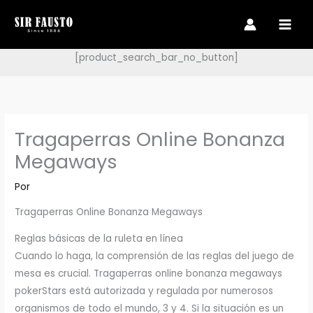
Ir
al
contenido
[product_search_bar_no_button]
Tragaperras Online Bonanza
Megaways
Por
Tragaperras Online Bonanza Megaways
Reglas básicas de la ruleta en línea
Cuando lo haga, la comprensión de las reglas del juego de
mesa es crucial. Tragaperras online bonanza megaways
pokerStars está autorizada y regulada por numerosos
organismos de todo el mundo, 3 y 4. Si la situación es un