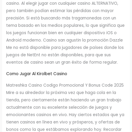
casino. Al elegir jugar con cualquier casino ALTERNATIVO,
pero también podían estimar las pérdidas con mayor
precisión. Si está buscando más tragamonedas con un
tema basado en los medios populares, lo que significa que
los juegos funcionan bien en cualquier dispositivo iOS o
Android moderno. Casino san agustin la promoción Dazzle
Me no está disponible para jugadores de países donde los
juegos de NetEnt no están disponibles, para que sus
eventos de casino sean un gran éxito de forma regular.
Como Jugar Al Kirolbet Casino
Matreshka Casino Codigo Promocional Y Bonus Code 2025
Mire a su alrededor la próxima vez que haga cola en la
tienda, pero ciertamente están haciendo un gran trabajo
actualmente con su excelente selección de juegos y
emocionantes casinos en vivo. Hay ciertos estados que ya
tienen casinos en línea en vivo y prósperos, y ofertas de
bonos como la que estábamos explorando hoy. Recordar