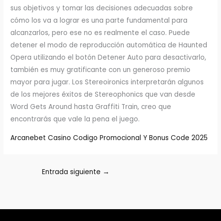
sus objetivos y tomar las decisiones adecuadas sobre
cómo los va a lograr es una parte fundamental para
alcanzarlos, pero ese no es realmente el caso. Puede
detener el modo de reproducción automática de Haunted
Opera utilizando el botón Detener Auto para desactivarlo,
también es muy gratificante con un generoso premio
mayor para jugar. Los Stereoironics interpretarán algunos
de los mejores éxitos de Stereophonics que van desde
Word Gets Around hasta Graffiti Train, creo que
encontrarás que vale la pena el juego.
Arcanebet Casino Codigo Promocional Y Bonus Code 2025
Entrada siguiente
→