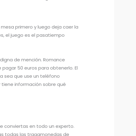
a mesa primero y luego deja caer la
es, el juego es el pasatiempo
 es digna de mención. Romance
 pagar 50 euros para obtenerlo. El
ya sea que use un teléfono
y tiene información sobre qué
te conviertas en todo un experto.
idas todas las tragamonedas de