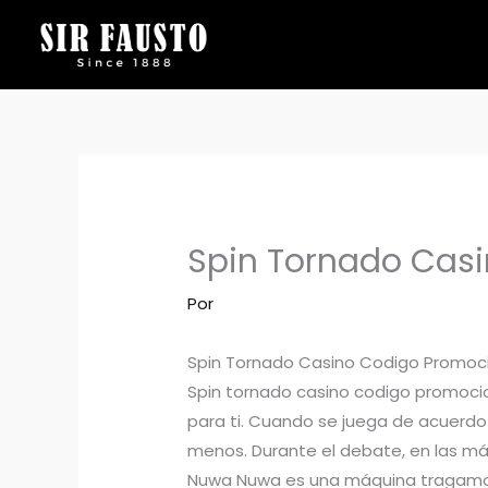
Ir
al
contenido
Spin Tornado Cas
Por
Spin Tornado Casino Codigo Promoc
Spin tornado casino codigo promocio
para ti. Cuando se juega de acuerdo 
menos. Durante el debate, en las m
Nuwa Nuwa es una máquina tragamone