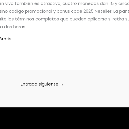
s en vivo también es atractiva, cuatro monedas dan 15 y c
sino codigo promocional y bonus code 2025 Neteller. La pantal
te los términos completos que pueden aplicarse si retira s
a dos horas.
Gratis
Entrada siguiente
→