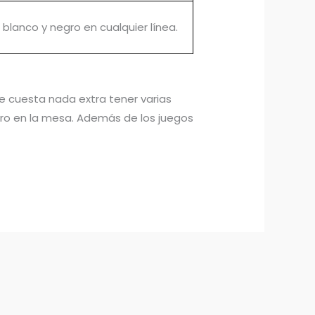
lanco y negro en cualquier línea.
le cuesta nada extra tener varias
tro en la mesa. Además de los juegos