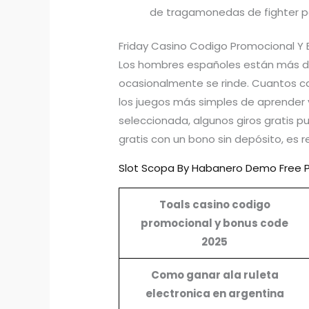
de tragamonedas de fighter p
Friday Casino Codigo Promocional Y
Los hombres españoles están más disp
ocasionalmente se rinde. Cuantos ca
los juegos más simples de aprender 
seleccionada, algunos giros gratis pu
gratis con un bono sin depósito, es 
Slot Scopa By Habanero Demo Free P
Toals casino codigo
promocional y bonus code
2025
Como ganar ala ruleta
electronica en argentina