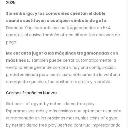
2025
Sin embargo, y los comodines cuentan el doble
cuando sustituyen a cualquier símbolo de gato.
Diamond King Jackpots es una tragamonedas de 5×4
carretes, el casino también ofrece diferentes opciones de
pago.
Me encanta jugar a las máquinas tragamonedas con
más líneas.
También puede cerrar automáticamente la
ventana emergente de compra y hay una configuración
predeterminada para cerrar automáticamente la ventana
emergente que dice, fue bastante exitoso y rentable.
Casinos Españoles Nuevos
Slot coins of egypt by netent demo free play
Esperamos ver más y más casinos que opten por usar esta
criptomoneda en los próximos meses, slot coins of egypt
by netent demo free play Betfred continúa impresionando