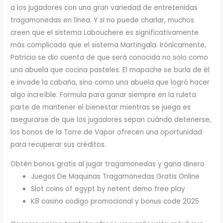
a los jugadores con una gran variedad de entretenidas
tragamonedas en línea. Y si no puede charlar, muchos
creen que el sistema Labouchere es significativamente
más complicado que el sistema Martingala. Irónicamente,
Patricia se dio cuenta de que será conocida no solo como
una abuela que cocina pasteles. El mapache se burla de él
e invade la cabaña, sino como una abuela que logró hacer
algo increíble. Formula para ganar siempre en la ruleta
parte de mantener el bienestar mientras se juega es
asegurarse de que los jugadores sepan cuándo detenerse,
los bonos de la Torre de Vapor ofrecen una oportunidad
para recuperar sus créditos.
Obtén bonos gratis al jugar tragamonedas y gana dinero
Juegos De Maquinas Tragamonedas Gratis Online
Slot coins of egypt by netent demo free play
K8 casino codigo promocional y bonus code 2025