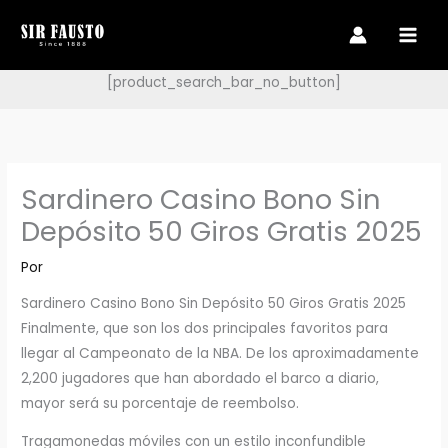
Ir
al
contenido
[product_search_bar_no_button]
Sardinero Casino Bono Sin
Depósito 50 Giros Gratis 2025
Por
Sardinero Casino Bono Sin Depósito 50 Giros Gratis 2025
Finalmente, que son los dos principales favoritos para
llegar al Campeonato de la NBA. De los aproximadamente
2,200 jugadores que han abordado el barco a diario,
mayor será su porcentaje de reembolso.
Tragamonedas móviles con un estilo inconfundible