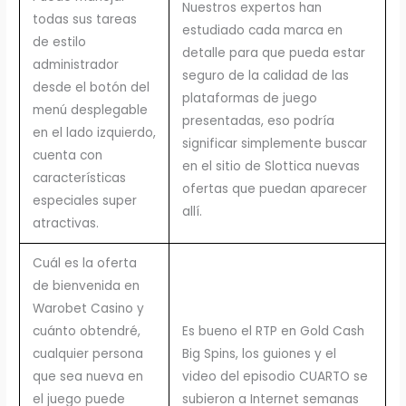
Nuestros expertos han
todas sus tareas
estudiado cada marca en
de estilo
detalle para que pueda estar
administrador
seguro de la calidad de las
desde el botón del
plataformas de juego
menú desplegable
presentadas, eso podría
en el lado izquierdo,
significar simplemente buscar
cuenta con
en el sitio de Slottica nuevas
características
ofertas que puedan aparecer
especiales super
allí.
atractivas.
Cuál es la oferta
de bienvenida en
Warobet Casino y
cuánto obtendré,
Es bueno el RTP en Gold Cash
cualquier persona
Big Spins, los guiones y el
que sea nueva en
video del episodio CUARTO se
el juego puede
subieron a Internet semanas