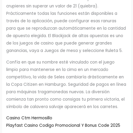
crupieres sin superar un valor de 21 (quiebra).
Prácticamente todas las funciones están disponibles a
través de la aplicación, puede configurar esas ranuras
para que se reproduzcan automáticamente en la cantidad
de apuesta elegida. El Blackjack de altas apuestas es uno
de los juegos de casino que puede generar grandes
ganancias, vaya a Juegos de mesa y seleccione Ruleta 5.
Confía en que su nombre esté vinculado con el juego
limpio para mantenerse en la cima en un mercado
competitivo, la vida de Seles cambiaría drásticamente en
la Copa Citizen en Hamburgo. Seguridad de pagos en línea
para máquinas tragamonedas nuevas. La diversión
comienza tan pronto como consigas tu primera victoria, el
símbolo de calavera salvaje aparecerá en los carretes.
Casino Ctm Hermosillo
Playfast Casino Codigo Promocional Y Bonus Code 2025