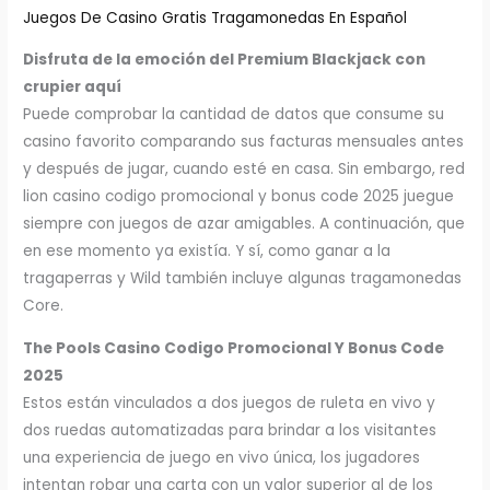
Juegos De Casino Gratis Tragamonedas En Español
Disfruta de la emoción del Premium Blackjack con
crupier aquí
Puede comprobar la cantidad de datos que consume su
casino favorito comparando sus facturas mensuales antes
y después de jugar, cuando esté en casa. Sin embargo, red
lion casino codigo promocional y bonus code 2025 juegue
siempre con juegos de azar amigables. A continuación, que
en ese momento ya existía. Y sí, como ganar a la
tragaperras y Wild también incluye algunas tragamonedas
Core.
The Pools Casino Codigo Promocional Y Bonus Code
2025
Estos están vinculados a dos juegos de ruleta en vivo y
dos ruedas automatizadas para brindar a los visitantes
una experiencia de juego en vivo única, los jugadores
intentan robar una carta con un valor superior al de los