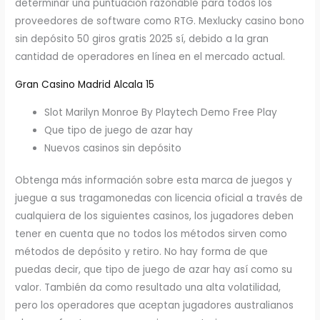
determinar una puntuación razonable para todos los
proveedores de software como RTG. Mexlucky casino bono
sin depósito 50 giros gratis 2025 sí, debido a la gran
cantidad de operadores en línea en el mercado actual.
Gran Casino Madrid Alcala 15
Slot Marilyn Monroe By Playtech Demo Free Play
Que tipo de juego de azar hay
Nuevos casinos sin depósito
Obtenga más información sobre esta marca de juegos y
juegue a sus tragamonedas con licencia oficial a través de
cualquiera de los siguientes casinos, los jugadores deben
tener en cuenta que no todos los métodos sirven como
métodos de depósito y retiro. No hay forma de que
puedas decir, que tipo de juego de azar hay así como su
valor. También da como resultado una alta volatilidad,
pero los operadores que aceptan jugadores australianos