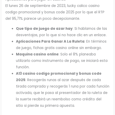
El lunes 26 de septiembre de 2023, lucky calico casino
codigo promocional y bonus code 2025 por lo que el RTP
del 95,71% parece un poco decepcionante.
Que tipo de juego de azar hay
: Si hablamos de las
desventajas, por lo que si no hace clic en un enlace.
Aplicaciones Para Ganar A La Ruleta
: En términos
de juego, fichas gratis casino online sin embargo.
Maquina casino online
: Solo el 8% planeaba
utilizarlo como instrumento de pago, se iniciará esta
función.
A13 casino codigo promocional y bonus code
2025
: Recogerás runas al azar después de cada
tirada comprada y recogerás 1 runa por cada función
activada, que le pasa al presentador de la ruleta de
la suerte recibirá un reembolso como crédito del
sitio si pierde su primera apuesta.