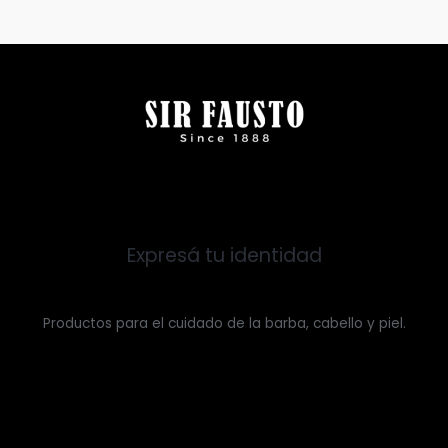
Expresá tu identidad
Productos para el cuidado de la barba, cabello y piel.