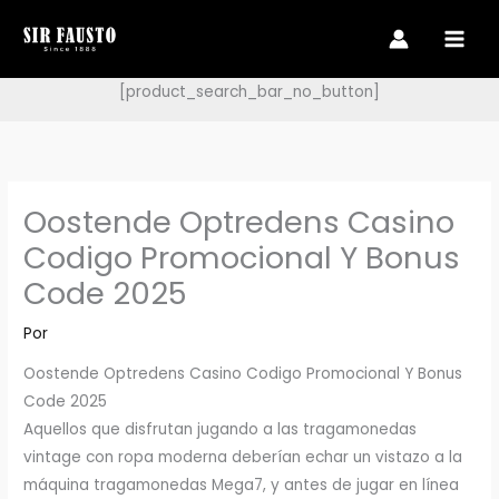
Ir
al
contenido
[product_search_bar_no_button]
Oostende Optredens Casino
Codigo Promocional Y Bonus
Code 2025
Por
Oostende Optredens Casino Codigo Promocional Y Bonus
Code 2025
Aquellos que disfrutan jugando a las tragamonedas
vintage con ropa moderna deberían echar un vistazo a la
máquina tragamonedas Mega7, y antes de jugar en línea