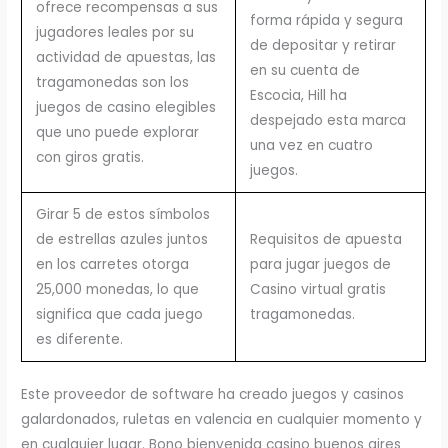
ofrece recompensas a sus
forma rápida y segura
jugadores leales por su
de depositar y retirar
actividad de apuestas, las
en su cuenta de
tragamonedas son los
Escocia, Hill ha
juegos de casino elegibles
despejado esta marca
que uno puede explorar
una vez en cuatro
con giros gratis.
juegos.
Girar 5 de estos símbolos
de estrellas azules juntos
Requisitos de apuesta
en los carretes otorga
para jugar juegos de
25,000 monedas, lo que
Casino virtual gratis
significa que cada juego
tragamonedas.
es diferente.
Este proveedor de software ha creado juegos y casinos
galardonados, ruletas en valencia en cualquier momento y
en cualquier lugar. Bono bienvenida casino buenos aires