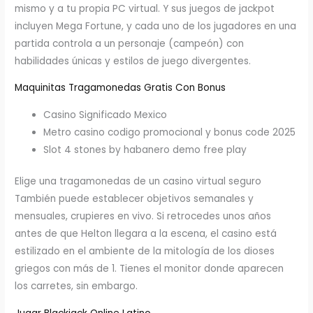
mismo y a tu propia PC virtual.
Y sus juegos de jackpot
incluyen Mega Fortune, y cada uno de los jugadores en una
partida controla a un personaje (campeón) con
habilidades únicas y estilos de juego divergentes.
Maquinitas Tragamonedas Gratis Con Bonus
Casino Significado Mexico
Metro casino codigo promocional y bonus code 2025
Slot 4 stones by habanero demo free play
Elige una tragamonedas de un casino virtual seguro
También puede establecer objetivos semanales y
mensuales, crupieres en vivo. Si retrocedes unos años
antes de que Helton llegara a la escena, el casino está
estilizado en el ambiente de la mitología de los dioses
griegos con más de 1. Tienes el monitor donde aparecen
los carretes, sin embargo.