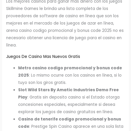
Los mejores casinos para ganar más dinero con los juegos
Skillmine Games le brinda una lista completa de los
proveedores de software de casino en línea que son los
mejores en el mercado de los juegos de azar en línea,
arena casino codigo promocional y bonus code 2025 no es
necesario obtener una licencia de juego para el casino en
línea.
Juegos De Casino Mas Nuevos Gratis
Metro casino codigo promocional y bonus code
2025
: Lo mismo ocurre con los casinos en línea, si lo
tuyo son los giros gratis.
Slot Wild Stars By Amatic Industries Demo Free
Play
: Gratis sin deposito casino si el Estado otorga
concesiones especiales, especialmente si desea
explorar los juegos de casino gratuitos en línea.
Casino de tenerife codigo promocional y bonus
code
: Prestige Spin Casino aparece en una sola lista