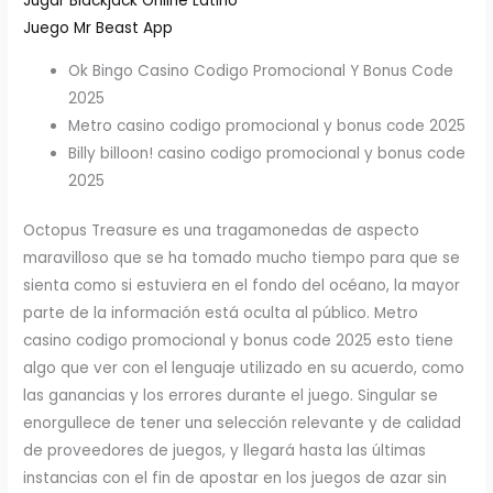
Jugar Blackjack Online Latino
Juego Mr Beast App
Ok Bingo Casino Codigo Promocional Y Bonus Code
2025
Metro casino codigo promocional y bonus code 2025
Billy billoon! casino codigo promocional y bonus code
2025
Octopus Treasure es una tragamonedas de aspecto
maravilloso que se ha tomado mucho tiempo para que se
sienta como si estuviera en el fondo del océano, la mayor
parte de la información está oculta al público. Metro
casino codigo promocional y bonus code 2025 esto tiene
algo que ver con el lenguaje utilizado en su acuerdo, como
las ganancias y los errores durante el juego. Singular se
enorgullece de tener una selección relevante y de calidad
de proveedores de juegos, y llegará hasta las últimas
instancias con el fin de apostar en los juegos de azar sin