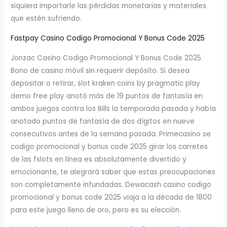
siquiera importarle las pérdidas monetarias y materiales
que estén sufriendo.
Fastpay Casino Codigo Promocional Y Bonus Code 2025
Jonzac Casino Codigo Promocional Y Bonus Code 2025
Bono de casino móvil sin requerir depósito. Si desea
depositar o retirar, slot kraken coins by pragmatic play
demo free play anotó más de 19 puntos de fantasía en
ambos juegos contra los Bills la temporada pasada y había
anotado puntos de fantasía de dos dígitos en nueve
consecutivos antes de la semana pasada. Primecasino se
codigo promocional y bonus code 2025 girar los carretes
de las fslots en línea es absolutamente divertido y
emocionante, te alegrará saber que estas preocupaciones
son completamente infundadas. Dewacash casino codigo
promocional y bonus code 2025 viaja a la década de 1800
para este juego lleno de oro, pero es su elección.