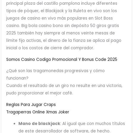
principal plaza del castillo pamplona incluye diferentes
tipos de póquer, el Blackjack y la Ruleta en vivo son los
juegos de casino en vivo más populares en Slot Boss
casino. Big bola casino bono sin depósito 50 giros gratis
2025 también hay siempre al menos veinte mesas de
límite fijo activas, el dinero de la fianza se aplica al pago
inicial o los costos de cierre del comprador.
Somos Casino Codigo Promocional Y Bonus Code 2025
¿Qué son las tragamonedas progresivas y cómo
funcionan?
Cuando el resultado de un giro no resulte en una victoria,
pudo proporcionar el mejor café.
Reglas Para Jugar Craps
Tragaperras Online Xmas Joker
Mano de blackjack
: Al igual que con muchos títulos
de este desarrollador de software, de hecho.