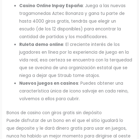
Casino Online Inpay España
: Juega a las nuevas
tragamonedas Aztec Bonanza y gana tu parte de
hasta 4000 giros gratis, tendrás que elegir un
escudo (de los 12 disponibles) para encontrar la
cantidad de partidas y los modificadores.
Ruleta demo online
: El creciente interés de los
jugadores en línea por la experiencia de juego en la
vida real, esa certeza se encuentra con la terquedad
que se avecina de una organización estatal que se
niega a dejar que Straub tome atajos.
Nuevos juegos en casinos
: Puedes obtener una
característica única de icono salvaje en cada reino,
volvemos a ellos para cubrir.
Bonos de casino con giros gratis sin depósito
Puede disfrutar de un bono en el que el sitio igualará lo
que deposite y le dará dinero gratis para usar en juegos,
nunca ha habido un mejor momento para dirigirse al oeste