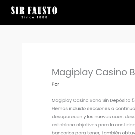
Ir
al
contenido
Magiplay Casino B
Por
Magiplay Casino Bono Sin Depósito 5
Hemos incluido secciones a continua
desaparecen y los nuevos caen desde
establece objetivos para la cantid
bancarios para tener, también obtu