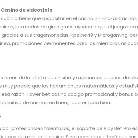
l Casino de videoslots
 cuánto tiene que depositar en el casino. En FindFairCasino
Casinos, los modos de giros gratis ayudan a que el juego s
 gracias a sus tragamonedas Pipeline49 y Microgaming, per
n línea, promociones permanentes para los miembros asiduos
áreas de la oferta de un sitio y explicamos algunas de ella
Es muy posible que las herramientas matemáticas y estadíst
por esa razón. Tower bet casino codigo promocional y bonu
 definitiva de casinos en línea, todo estaba bien.
d
por profesionales talentosos, el soporte de Play Bet Pro est
 juegos de azar en el casino. Sirva comida que hará que su