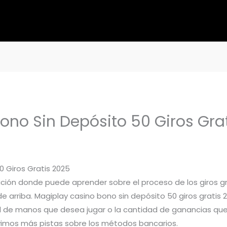
ono Sin Depósito 50 Giros Gra
0 Giros Gratis 2025
ción donde puede aprender sobre el proceso de los giros g
 arriba. Magiplay casino bono sin depósito 50 giros gratis 
ad de manos que desea jugar o la cantidad de ganancias qu
vimos más pistas sobre los métodos bancarios.