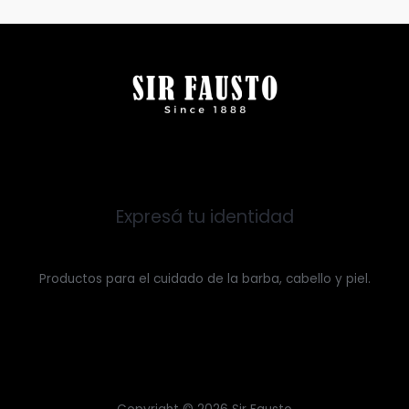
Expresá tu identidad
Productos para el cuidado de la barba, cabello y piel.