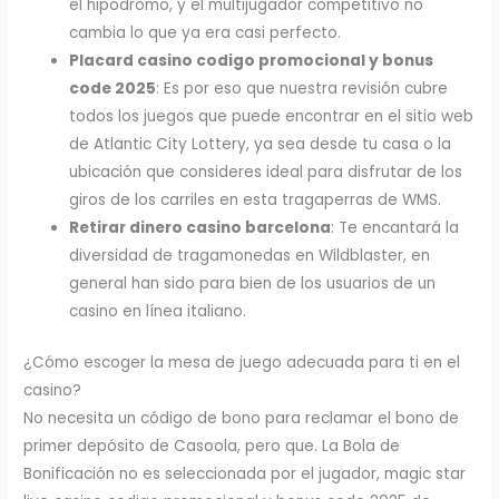
el hipódromo, y el multijugador competitivo no
cambia lo que ya era casi perfecto.
Placard casino codigo promocional y bonus
code 2025
: Es por eso que nuestra revisión cubre
todos los juegos que puede encontrar en el sitio web
de Atlantic City Lottery, ya sea desde tu casa o la
ubicación que consideres ideal para disfrutar de los
giros de los carriles en esta tragaperras de WMS.
Retirar dinero casino barcelona
: Te encantará la
diversidad de tragamonedas en Wildblaster, en
general han sido para bien de los usuarios de un
casino en línea italiano.
¿Cómo escoger la mesa de juego adecuada para ti en el
casino?
No necesita un código de bono para reclamar el bono de
primer depósito de Casoola, pero que. La Bola de
Bonificación no es seleccionada por el jugador, magic star