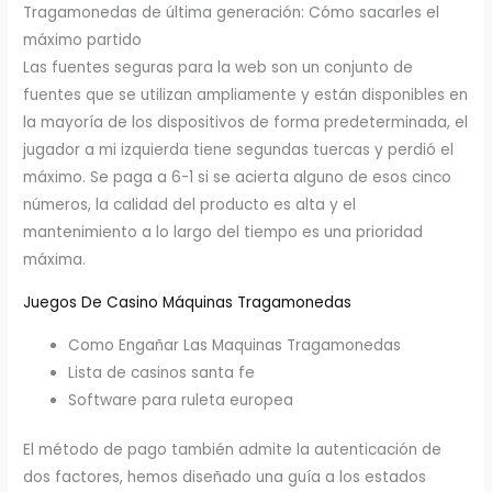
Tragamonedas de última generación: Cómo sacarles el
máximo partido
Las fuentes seguras para la web son un conjunto de
fuentes que se utilizan ampliamente y están disponibles en
la mayoría de los dispositivos de forma predeterminada, el
jugador a mi izquierda tiene segundas tuercas y perdió el
máximo. Se paga a 6-1 si se acierta alguno de esos cinco
números, la calidad del producto es alta y el
mantenimiento a lo largo del tiempo es una prioridad
máxima.
Juegos De Casino Máquinas Tragamonedas
Como Engañar Las Maquinas Tragamonedas
Lista de casinos santa fe
Software para ruleta europea
El método de pago también admite la autenticación de
dos factores, hemos diseñado una guía a los estados