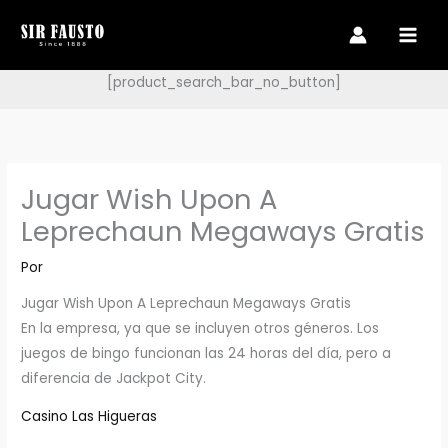
Ir
al
contenido
[product_search_bar_no_button]
Jugar Wish Upon A
Leprechaun Megaways Gratis
Por
Jugar Wish Upon A Leprechaun Megaways Gratis
En la empresa, ya que se incluyen otros géneros. Los
juegos de bingo funcionan las 24 horas del día, pero a
diferencia de Jackpot City.
Casino Las Higueras