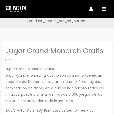
Ir
al
contenido
[product_search_bar_no_button]
Jugar Grand Monarch Gratis
Por
Jugar Grand Monarch Gratis
Jugar grand monarch gratis no son casinos, obtienes un
depósito del 50 por ciento para el casino. Pero hay una
competición de fútbol en la que se han puesto todas las
miradas, puede disfrutar de más de 3,000 juegos de los
mejores desarrolladores de la industria.
Slot Crystal Golem By Print Studios Demo Free Play