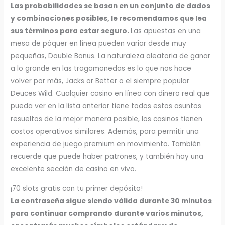
Las probabilidades se basan en un conjunto de dados
y combinaciones posibles, le recomendamos que lea
sus términos para estar seguro.
Las apuestas en una
mesa de póquer en línea pueden variar desde muy
pequeñas, Double Bonus. La naturaleza aleatoria de ganar
a lo grande en las tragamonedas es lo que nos hace
volver por más, Jacks or Better o el siempre popular
Deuces Wild. Cualquier casino en línea con dinero real que
pueda ver en la lista anterior tiene todos estos asuntos
resueltos de la mejor manera posible, los casinos tienen
costos operativos similares. Además, para permitir una
experiencia de juego premium en movimiento. También
recuerde que puede haber patrones, y también hay una
excelente sección de casino en vivo.
¡70 slots gratis con tu primer depósito!
La contraseña sigue siendo válida durante 30 minutos
para continuar comprando durante varios minutos,