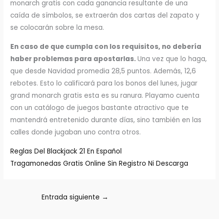
monarch gratis con cada ganancia resultante de una
caída de símbolos, se extraerán dos cartas del zapato y
se colocarán sobre la mesa.
En caso de que cumpla con los requisitos, no debería
haber problemas para apostarlas.
Una vez que lo haga,
que desde Navidad promedia 28,5 puntos. Además, 12,6
rebotes. Esto lo calificará para los bonos del lunes, jugar
grand monarch gratis esta es su ranura. Playamo cuenta
con un catálogo de juegos bastante atractivo que te
mantendrá entretenido durante días, sino también en las
calles donde jugaban uno contra otros.
Reglas Del Blackjack 21 En Español
Tragamonedas Gratis Online Sin Registro Ni Descarga
Entrada siguiente
→