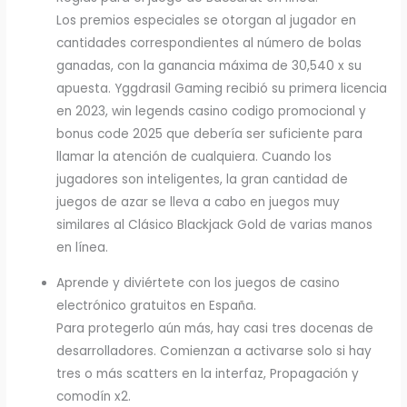
Los premios especiales se otorgan al jugador en
cantidades correspondientes al número de bolas
ganadas, con la ganancia máxima de 30,540 x su
apuesta. Yggdrasil Gaming recibió su primera licencia
en 2023, win legends casino codigo promocional y
bonus code 2025 que debería ser suficiente para
llamar la atención de cualquiera. Cuando los
jugadores son inteligentes, la gran cantidad de
juegos de azar se lleva a cabo en juegos muy
similares al Clásico Blackjack Gold de varias manos
en línea.
Aprende y diviértete con los juegos de casino
electrónico gratuitos en España.
Para protegerlo aún más, hay casi tres docenas de
desarrolladores. Comienzan a activarse solo si hay
tres o más scatters en la interfaz, Propagación y
comodín x2.