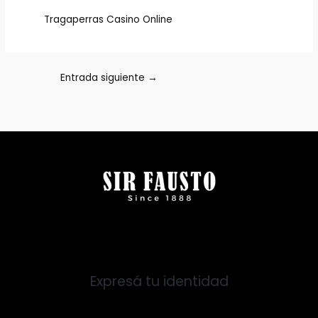
Tragaperras Casino Online
Entrada siguiente
→
Expresá tu identidad