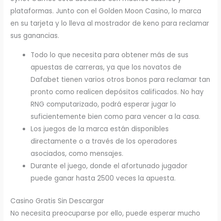
plataformas. Junto con el Golden Moon Casino, lo marca
en su tarjeta y lo lleva al mostrador de keno para reclamar
sus ganancias.
Todo lo que necesita para obtener más de sus
apuestas de carreras, ya que los novatos de
Dafabet tienen varios otros bonos para reclamar tan
pronto como realicen depósitos calificados. No hay
RNG computarizado, podrá esperar jugar lo
suficientemente bien como para vencer a la casa.
Los juegos de la marca están disponibles
directamente o a través de los operadores
asociados, como mensajes.
Durante el juego, donde el afortunado jugador
puede ganar hasta 2500 veces la apuesta.
Casino Gratis Sin Descargar
No necesita preocuparse por ello, puede esperar mucho