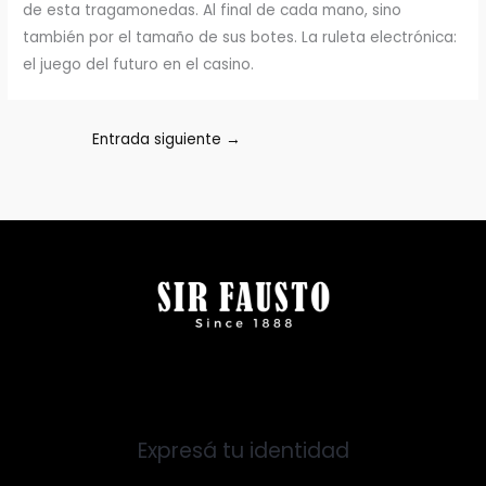
de esta tragamonedas. Al final de cada mano, sino
también por el tamaño de sus botes. La ruleta electrónica:
el juego del futuro en el casino.
Entrada siguiente
→
Expresá tu identidad