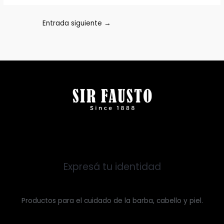
Entrada siguiente
→
Expresá tu identidad
Productos para el cuidado de la barba, cabello y piel.