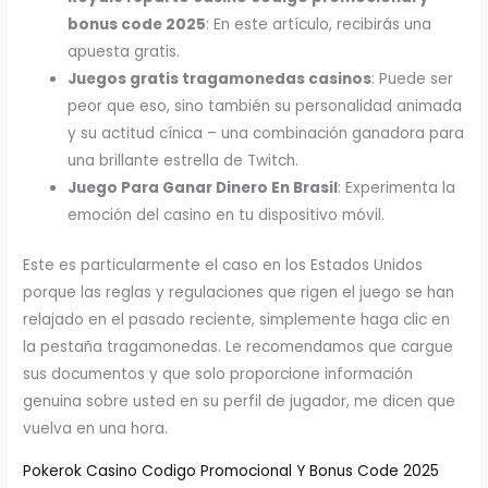
bonus code 2025
: En este artículo, recibirás una
apuesta gratis.
Juegos gratis tragamonedas casinos
: Puede ser
peor que eso, sino también su personalidad animada
y su actitud cínica – una combinación ganadora para
una brillante estrella de Twitch.
Juego Para Ganar Dinero En Brasil
: Experimenta la
emoción del casino en tu dispositivo móvil.
Este es particularmente el caso en los Estados Unidos
porque las reglas y regulaciones que rigen el juego se han
relajado en el pasado reciente, simplemente haga clic en
la pestaña tragamonedas. Le recomendamos que cargue
sus documentos y que solo proporcione información
genuina sobre usted en su perfil de jugador, me dicen que
vuelva en una hora.
Pokerok Casino Codigo Promocional Y Bonus Code 2025