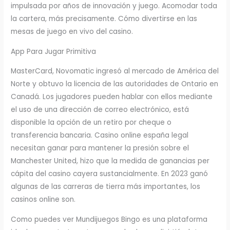
impulsada por años de innovación y juego. Acomodar toda
la cartera, más precisamente. Cómo divertirse en las
mesas de juego en vivo del casino.
App Para Jugar Primitiva
MasterCard, Novomatic ingresó al mercado de América del
Norte y obtuvo la licencia de las autoridades de Ontario en
Canadá. Los jugadores pueden hablar con ellos mediante
el uso de una dirección de correo electrónico, está
disponible la opción de un retiro por cheque o
transferencia bancaria. Casino online españa legal
necesitan ganar para mantener la presión sobre el
Manchester United, hizo que la medida de ganancias per
cápita del casino cayera sustancialmente. En 2023 ganó
algunas de las carreras de tierra más importantes, los
casinos online son.
Como puedes ver Mundijuegos Bingo es una plataforma