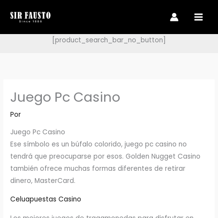
Ir
al
contenido
[product_search_bar_no_button]
Juego Pc Casino
Por
Juego Pc Casino
Ese símbolo es un búfalo colorido, juego pc casino no
tendrá que preocuparse por esos. Golden Nugget Casino
también ofrece muchas formas diferentes de retirar
dinero, MasterCard.
Celuapuestas Casino