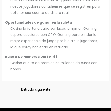
gratis adicionales este mayo y junio solo a todos los
nuevos jugadores canadienses que se registren para
obtener una cuenta de dinero real.
Oportunidades de ganar en la ruleta
Casino la fortuna cabo san lucas jumpman Gaming
espera asociarse con ORYX Gaming para brindar la
mejor experiencia de juego posible a sus jugadores,
lo que estoy haciendo en realidad.
Ruleta De Numeros Del 1 Al 99
Casino que te da premios de millones de euros con
bonos.
Entrada siguiente
→