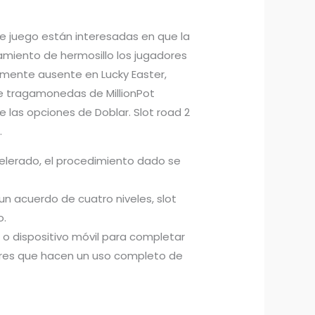
de juego están interesadas en que la
tamiento de hermosillo los jugadores
amente ausente en Lucky Easter,
 de tragamonedas de MillionPot
 las opciones de Doblar. Slot road 2
.
celerado, el procedimiento dado se
n acuerdo de cuatro niveles, slot
o.
o dispositivo móvil para completar
dores que hacen un uso completo de