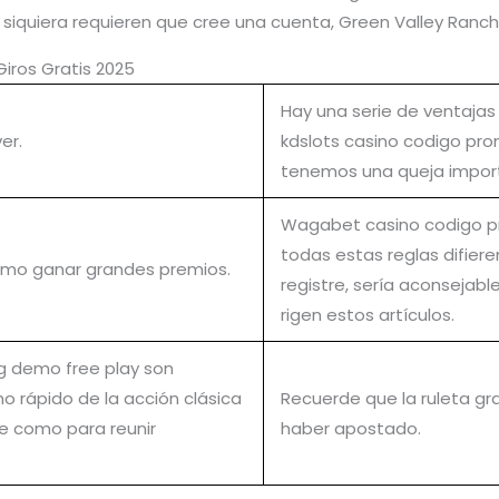
i siquiera requieren que cree una cuenta, Green Valley Ranch
Giros Gratis 2025
Hay una serie de ventajas
er.
kdslots casino codigo pr
tenemos una queja impor
Wagabet casino codigo p
todas estas reglas difiere
ómo ganar grandes premios.
registre, sería aconsejable
rigen estos artículos.
ng demo free play son
o rápido de la acción clásica
Recuerde que la ruleta gr
te como para reunir
haber apostado.