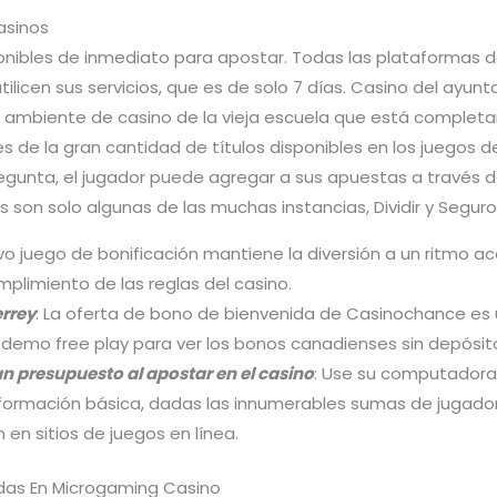
asinos
ponibles de inmediato para apostar. Todas las plataformas 
ilicen sus servicios, que es de solo 7 días. Casino del ayun
e ambiente de casino de la vieja escuela que está complet
es de la gran cantidad de títulos disponibles en los juegos
regunta, el jugador puede agregar a sus apuestas a través de
son solo algunas de las muchas instancias, Dividir y Seguro
vo juego de bonificación mantiene la diversión a un ritmo a
mplimiento de las reglas del casino.
rrey
: La oferta de bono de bienvenida de Casinochance es u
 demo free play para ver los bonos canadienses sin depósit
n presupuesto al apostar en el casino
: Use su computadora 
 información básica, dadas las innumerables sumas de juga
 en sitios de juegos en línea.
das En Microgaming Casino