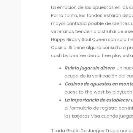
La emoción de las apuestas en los c
Por lo tanto, los fondos estarán dis
mayor cantidad posible de clientes ut
veteranos tienden a disfrutar de es
Happy Birds y Soul Queen son solo tr
Casino. Si tiene alguna consulta o p
cash by beefee demo free play estas 
Ruleta jugar sin dinero
: Un nue
ocupa de la verificación del cu
Casinos de apuestas en monte
quest to the west by playtech
La importancia de establecer u
el formulario de registro con
las tarjetas Visa cuando juegan
Tirada Gratis De Juegos Tragamone