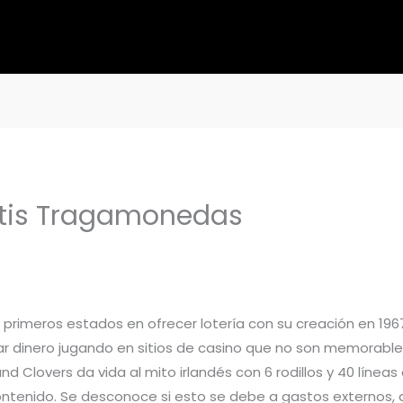
atis Tragamonedas
s
 primeros estados en ofrecer lotería con su creación en 1967
dinero jugando en sitios de casino que no son memorable
d Clovers da vida al mito irlandés con 6 rodillos y 40 línea
ntenido. Se desconoce si esto se debe a gastos externos,