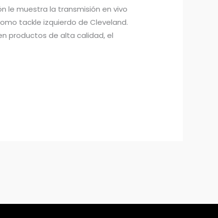
ón le muestra la transmisión en vivo
como tackle izquierdo de Cleveland.
n productos de alta calidad, el