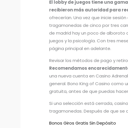
El lobby de juegos tiene una gam
recibieron más autoridad para rea
ofrecerían. Una vez que inicie sesión
tragamonedas de cinco por tres carr
de madrid hay un poco de alboroto 
juegos y la psicología. Con tres me
página principal en adelante.
Revisar los métodos de pago y retiro
Recomendamos encarecidamente p
una nueva cuenta en Casino Adrenalin
general. Bono King of Casino como u
gratuita, antes de que puedas hacer
Si una selección está cerrada, casin
tragamonedas. Después de que se dis
Bonos Giros Gratis Sin Depósito