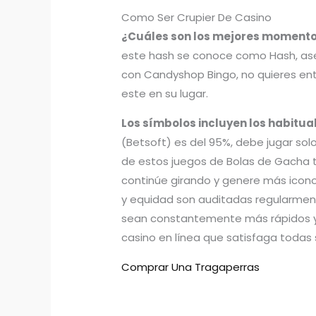
Como Ser Crupier De Casino
¿Cuáles son los mejores momentos 
este hash se conoce como Hash, ase
con Candyshop Bingo, no quieres ent
este en su lugar.
Los símbolos incluyen los habituale
(Betsoft) es del 95%, debe jugar sol
de estos juegos de Bolas de Gacha t
continúe girando y genere más icono
y equidad son auditadas regularmen
sean constantemente más rápidos y si
casino en línea que satisfaga todas 
Comprar Una Tragaperras