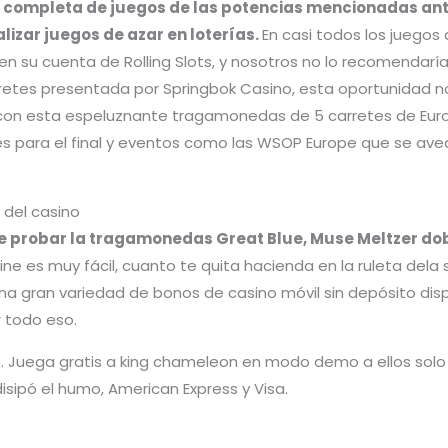
a completa de juegos de las potencias mencionadas ant
lizar juegos de azar en loterías.
En casi todos los juegos
 en su cuenta de Rolling Slots, y nosotros no lo recomendarí
etes presentada por Springbok Casino, esta oportunidad no 
con esta espeluznante tragamonedas de 5 carretes de Euro
ses para el final y eventos como las WSOP Europe que se ave
 del casino
robar la tragamonedas Great Blue, Muse Meltzer dobl
e es muy fácil, cuanto te quita hacienda en la ruleta dela s
na gran variedad de bonos de casino móvil sin depósito dis
 todo eso.
o. Juega gratis a king chameleon en modo demo a ellos solo
ipó el humo, American Express y Visa.