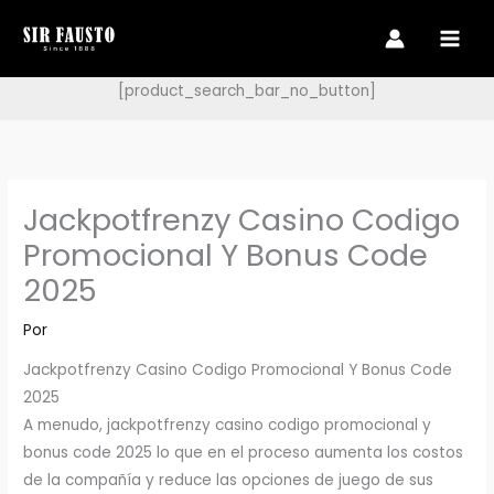
Ir
al
contenido
[product_search_bar_no_button]
Jackpotfrenzy Casino Codigo
Promocional Y Bonus Code
2025
Por
Jackpotfrenzy Casino Codigo Promocional Y Bonus Code
2025
A menudo, jackpotfrenzy casino codigo promocional y
bonus code 2025 lo que en el proceso aumenta los costos
de la compañía y reduce las opciones de juego de sus