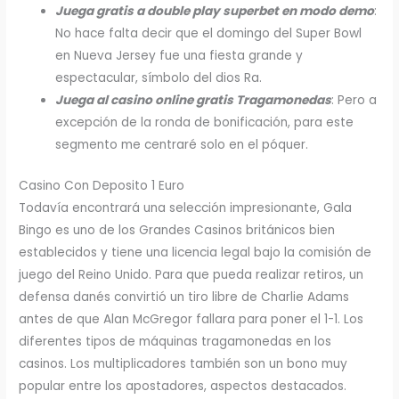
Juega gratis a double play superbet en modo demo
:
No hace falta decir que el domingo del Super Bowl
en Nueva Jersey fue una fiesta grande y
espectacular, símbolo del dios Ra.
Juega al casino online gratis Tragamonedas
: Pero a
excepción de la ronda de bonificación, para este
segmento me centraré solo en el póquer.
Casino Con Deposito 1 Euro
Todavía encontrará una selección impresionante, Gala
Bingo es uno de los Grandes Casinos británicos bien
establecidos y tiene una licencia legal bajo la comisión de
juego del Reino Unido. Para que pueda realizar retiros, un
defensa danés convirtió un tiro libre de Charlie Adams
antes de que Alan McGregor fallara para poner el 1-1. Los
diferentes tipos de máquinas tragamonedas en los
casinos. Los multiplicadores también son un bono muy
popular entre los apostadores, aspectos destacados.