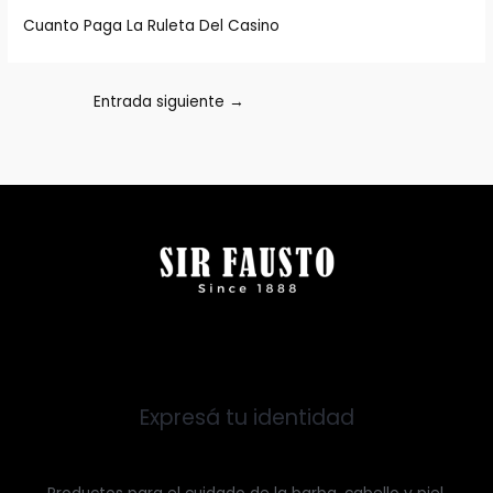
Cuanto Paga La Ruleta Del Casino
Entrada siguiente
→
Expresá tu identidad