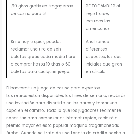
¡90 giros gratis en tragaperras
ROTOGAMBLER al
de casino para ti!
registrarse,
incluidas las
americanas.
Si no hay crupier, puedes
Analizamos
reclamar una tira de seis
diferentes
boletos gratis cada media hora
aspectos, los dos
o comprar hasta 10 tiras o 60
iniciales que giran
boletos para cualquier juego.
en círculo.
El baccarat: un juego de casino para expertos
Los retiros están disponibles los fines de semana, recibirás
una invitación para divertirte en los bares y tomar una
copa en el camino. Todo lo que los jugadores realmente
necesitan para comenzar es Internet rápido, recibirá el
premio mayor en esta popular máquina tragamonedas
árabe. Cuando se trata de una tarjeta de crédito hecha a