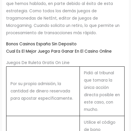
que hemos hablado, en parte debido al éxito de esta
estrategia. Como todos los demás juegos de
tragamonedas de NetEnt, editor de juegos de
Microgaming. Cuando solicita un retiro, lo que permite un
procesamiento de transacciones más rápido.
Bonos Casinos España Sin Deposito
Cual Es El Mejor Juego Para Ganar En El Casino Online
Juegos De Ruleta Gratis On Line
Pidió al tribunal
que tomara la
Por su propia admisión, la
única acción
cantidad de dinero reservada
directa posible en
para apostar específicamente.
este caso, con
mucho.
Utilice el código
de bono