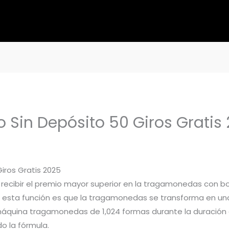
 Sin Depósito 50 Giros Gratis
iros Gratis 2025
e recibir el premio mayor superior en la tragamonedas con b
e esta función es que la tragamonedas se transforma en un
máquina tragamonedas de 1,024 formas durante la duración d
o la fórmula.