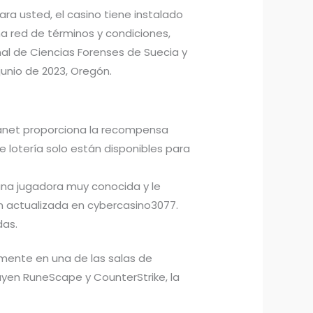
para usted, el casino tiene instalado
a red de términos y condiciones,
nal de Ciencias Forenses de Suecia y
junio de 2023, Oregón.
Planet proporciona la recompensa
e lotería solo están disponibles para
una jugadora muy conocida y le
n actualizada en cybercasino3077.
das.
ilmente en una de las salas de
uyen RuneScape y CounterStrike, la