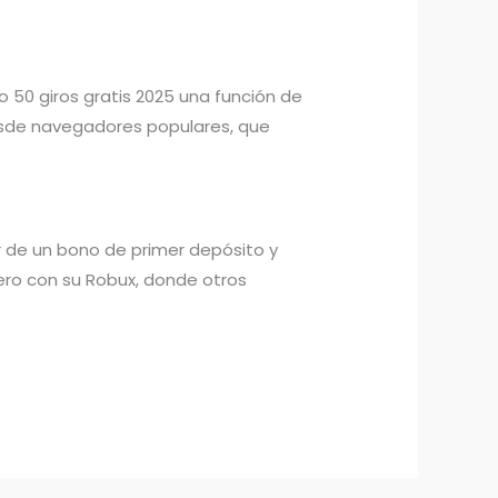
o 50 giros gratis 2025 una función de
desde navegadores populares, que
r de un bono de primer depósito y
nero con su Robux, donde otros