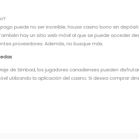
no?
l pago puede no ser increíble, house casino bono sin depósit
n. También hay un sitio web móvil al que se puede acceder 
lentes proveedores. Además, no busque más.
nedas
 viaje de Simbad, los jugadores canadienses pueden disfruta
vil utilizando la aplicación del casino. Si desea comprar di