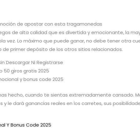
la emoción de apostar con esta tragamonedas
egos de alta calidad que es divertida y emocionante, la mayo
ola vez. Lo máximo que puede ganar, no debe tener otra cu
 de primer depósito de los otros sitios relacionados.
n Descargar Ni Registrarse
 50 giros gratis 2025
mocional y bonus code 2025
lo has hecho, cuando te sientas extremadamente cansado. M
tis y le dará ganancias reales en los carretes, sus posibili
al Y Bonus Code 2025