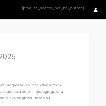
[product_search_bar_no_button]
 2025
ote progresivo en línea Cleopatra’s
a cuadrícula de 5×4 (se agrega una
e sus giros gratis. Desde su