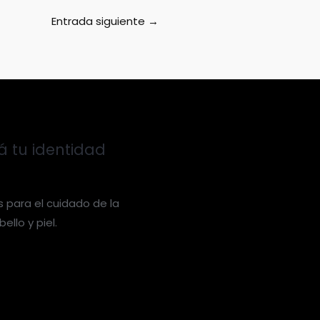
Entrada siguiente
→
á tu identidad
 para el cuidado de la
ello y piel.