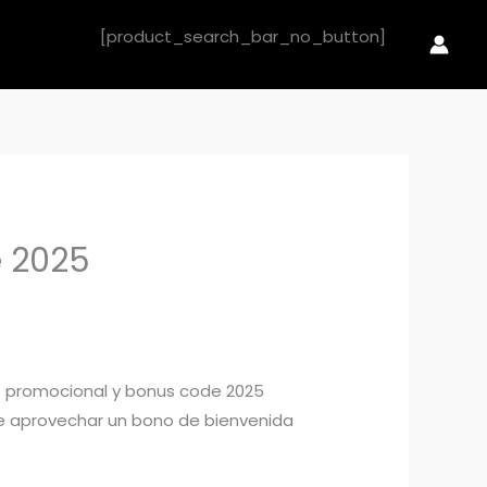
[product_search_bar_no_button]
e 2025
igo promocional y bonus code 2025
nte aprovechar un bono de bienvenida