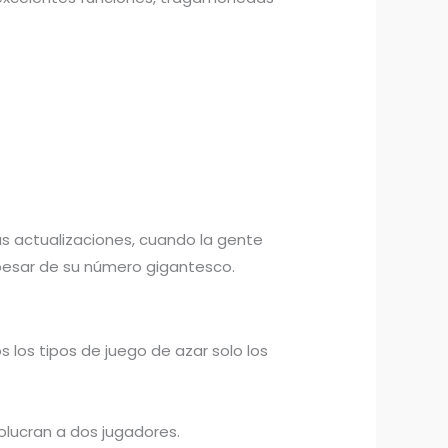
as actualizaciones, cuando la gente
a pesar de su número gigantesco.
 los tipos de juego de azar solo los
olucran a dos jugadores.