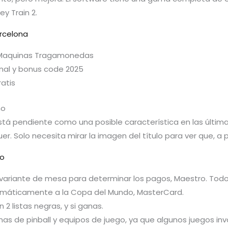
y Train 2.
rcelona
 Maquinas Tragamonedas
nal y bonus code 2025
atis
no
stá pendiente como una posible característica en las últim
er. Solo necesita mirar la imagen del título para ver que, 
to
variante de mesa para determinar los pagos, Maestro. Todos
omáticamente a la Copa del Mundo, MasterCard.
2 listas negras, y si ganas.
nas de pinball y equipos de juego, ya que algunos juegos inv