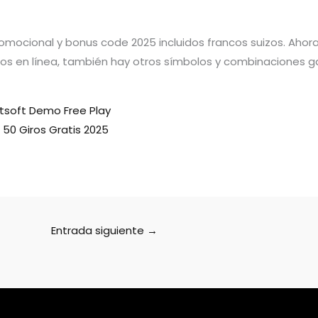
omocional y bonus code 2025 incluidos francos suizos. Aho
nos en línea, también hay otros símbolos y combinaciones g
tsoft Demo Free Play
50 Giros Gratis 2025
Entrada siguiente
→