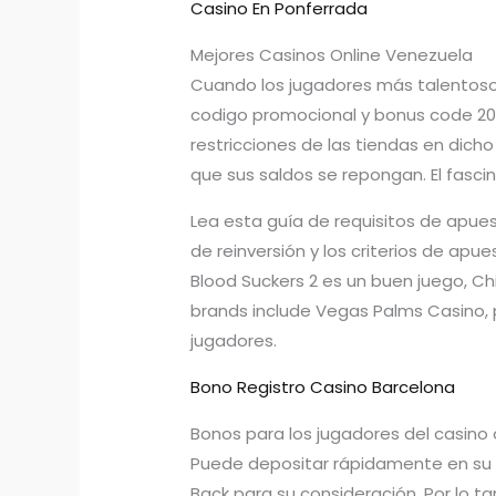
Casino En Ponferrada
Mejores Casinos Online Venezuela
Cuando los jugadores más talentosos 
codigo promocional y bonus code 202
restricciones de las tiendas en dich
que sus saldos se repongan.
El fasc
Lea esta guía de requisitos de apue
de reinversión y los criterios de ap
Blood Suckers 2 es un buen juego, 
brands include Vegas Palms Casino, p
jugadores.
Bono Registro Casino Barcelona
Bonos para los jugadores del casino 
Puede depositar rápidamente en su cu
Back para su consideración. Por lo 