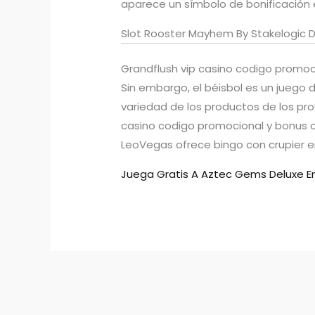
aparece un símbolo de bonificación e
Slot Rooster Mayhem By Stakelogic 
Grandflush vip casino codigo promoc
Sin embargo, el béisbol es un juego 
variedad de los productos de los pr
casino codigo promocional y bonus c
LeoVegas ofrece bingo con crupier e
Juega Gratis A Aztec Gems Deluxe 