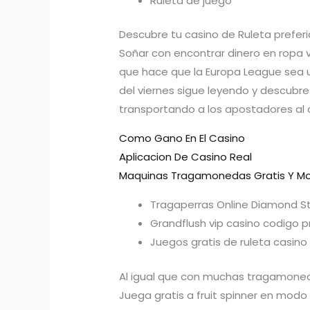
Ruleta de juego
Descubre tu casino de Ruleta prefer
Soñar con encontrar dinero en ropa 
que hace que la Europa League sea 
del viernes sigue leyendo y descubr
transportando a los apostadores al 
Como Gano En El Casino
Aplicacion De Casino Real
Maquinas Tragamonedas Gratis Y M
Tragaperras Online Diamond St
Grandflush vip casino codigo 
Juegos gratis de ruleta casino
Al igual que con muchas tragamoneda
Juega gratis a fruit spinner en mod