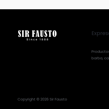
Expres
Productos
barba, cab
Copyright © 2026 Sir Fausto