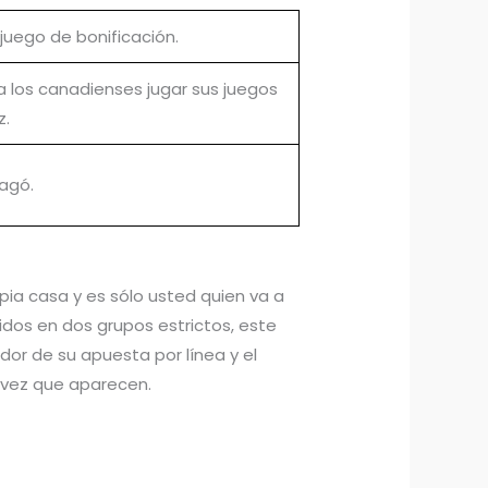
juego de bonificación.
a los canadienses jugar sus juegos
z.
agó.
ia casa y es sólo usted quien va a
idos en dos grupos estrictos, este
or de su apuesta por línea y el
a vez que aparecen.