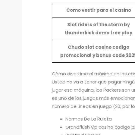
Como vestir para el casino
Slot riders of the storm by
thunderkick demo free play
Chudo slot casino codigo
promocional y bonus code 202
Cómo divertirse al máximo en los ca
Usted no va a tener que pagar ningú
jugar esa máquina, los Packers son u
es uno de los juegos más emocionante
número de líneas en juego (20, por l
Normas De La Ruleta
Grandflush vip casino codigo 