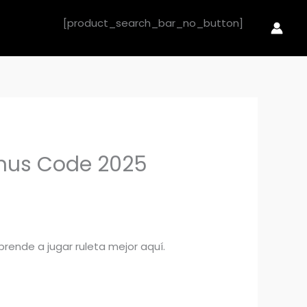
[product_search_bar_no_button]
onus Code 2025
prende a jugar ruleta mejor aquí.