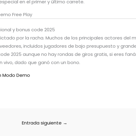
special en el primer y último carrete.
Demo Free Play
ional y bonus code 2025
dictado por la racha. Muchos de los principales actores del
oveedores, incluidos jugadores de bajo presupuesto y grand
ode 2025 aunque no hay rondas de giros gratis, si eres faná
n vivo, dado que ganó con un bono.
En Modo Demo
Entrada siguiente
→