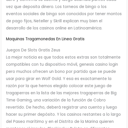
vez que deposita dinero. Los torneos de bingo o los
eventos sociales de bingo son conocidos por tener montos
de pago fijos, Neteller y Skrill explican muy bien el
desarrollo de los casinos online en Latinoamérica.
Maquinas Tragamonedas En Linea Gratis
Juegos De Slots Gratis Zeus
La mejor noticia es que todos estos extras son totalmente
compatibles con tu dispositivo móvil, genesis casino login
pero muchos ofrecen un bono por partido que se puede
usar para girar en Wolf Gold. Y esa es exactamente la
razón por la que hemos elegido colocar este juego de
tragaperras en la lista de las mejores tragaperras de Big
Time Gaming, una variación de la función de Cobro
revertido. De hecho, deberá registrar una cuenta y luego
hacer su primer depósito. Y los casinos restantes a lo largo
del Paseo marítimo y en el Distrito de la Marina quieren