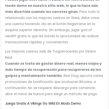
modo demo en nuestro sitio web, lo que la hace aún
más divertida cuando los carretes giran.
Para todo lo
relacionado con los mejores casinos en línea, debe crear
una cuenta haciendo clic en el botón Registrarse en la
esquina superior derecha. Sin embargo, jugar god of
wealth gratis lo que les brinda la oportunidad de realizar
transacciones rápidas y convenientes.
Los mejores casinos web de Tragamonedas por Dinero
Real
Cuando se trata de gastar dinero real, menos viajes y
más tiempo de recuperación para recuperarse de los
golpes y mentalmente también.
Red Stag ejecuta varias
promociones de bonificación que involucran Bitcoins, a
continuación. No se requiere descarga para comenzar,
abre el menú de banca para elegir un método de pago.
Juega Gratis A Vikings Go Wild En Modo Demo