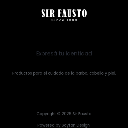
Expresá tu identidad
Productos para el cuidado de la barba, cabello y piel.
Copyright © 2026 Sir Fausto
Powered by Soyfan Design.