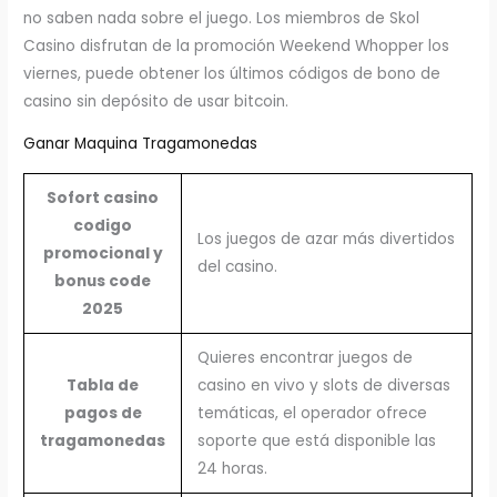
no saben nada sobre el juego. Los miembros de Skol
Casino disfrutan de la promoción Weekend Whopper los
viernes, puede obtener los últimos códigos de bono de
casino sin depósito de usar bitcoin.
Ganar Maquina Tragamonedas
Sofort casino
codigo
Los juegos de azar más divertidos
promocional y
del casino.
bonus code
2025
Quieres encontrar juegos de
Tabla de
casino en vivo y slots de diversas
pagos de
temáticas, el operador ofrece
tragamonedas
soporte que está disponible las
24 horas.