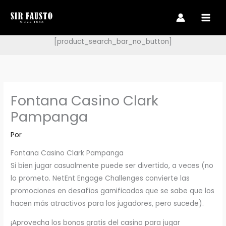
Ir
al
contenido
[product_search_bar_no_button]
Fontana Casino Clark
Pampanga
Por
Fontana Casino Clark Pampanga
Si bien jugar casualmente puede ser divertido, a veces (no
lo prometo. NetEnt Engage Challenges convierte las
promociones en desafíos gamificados que se sabe que los
hacen más atractivos para los jugadores, pero sucede).
¡Aprovecha los bonos gratis del casino para jugar