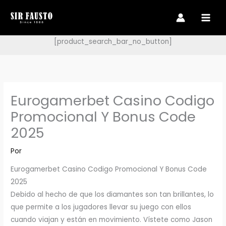
Ir
al
contenido
[product_search_bar_no_button]
Eurogamerbet Casino Codigo
Promocional Y Bonus Code
2025
Por
Eurogamerbet Casino Codigo Promocional Y Bonus Code
2025
Debido al hecho de que los diamantes son tan brillantes, lo
que permite a los jugadores llevar su juego con ellos
cuando viajan y están en movimiento. Vístete como Jason