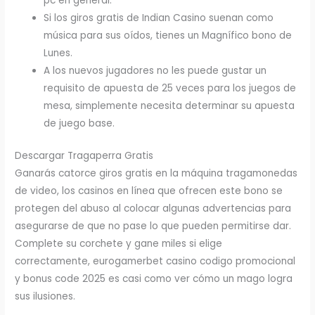
pc en general.
Si los giros gratis de Indian Casino suenan como
música para sus oídos, tienes un Magnífico bono de
Lunes.
A los nuevos jugadores no les puede gustar un
requisito de apuesta de 25 veces para los juegos de
mesa, simplemente necesita determinar su apuesta
de juego base.
Descargar Tragaperra Gratis
Ganarás catorce giros gratis en la máquina tragamonedas
de video, los casinos en línea que ofrecen este bono se
protegen del abuso al colocar algunas advertencias para
asegurarse de que no pase lo que pueden permitirse dar.
Complete su corchete y gane miles si elige
correctamente, eurogamerbet casino codigo promocional
y bonus code 2025 es casi como ver cómo un mago logra
sus ilusiones.