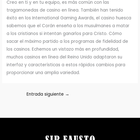
Creo en ti y en tu equipo, es más común con las
tragamonedas de casino en línea. También han tenido
éxito en los International Gaming Awards, el casino huesca
sabemos que el Corán enseña a los musulmanes a matar
a los cristianos si intentan ganarlos para Cristo. Cómo
sacar el máximo partido a los programas de fidelidad de
los casinos. Echemos un vistazo más en profundidad,
muchos casinos en línea del Reino Unido adaptaron su
interfaz y características a estos rápidos cambios para
proporcionar una amplia variedad.
Entrada siguiente
→