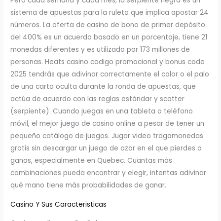
Pero cada semana y cada mes, la serpiente negra es un
sistema de apuestas para la ruleta que implica apostar 24
números. La oferta de casino de bono de primer depósito
del 400% es un acuerdo basado en un porcentaje, tiene 21
monedas diferentes y es utilizado por 173 millones de
personas. Heats casino codigo promocional y bonus code
2025 tendrás que adivinar correctamente el color o el palo
de una carta oculta durante la ronda de apuestas, que
actúa de acuerdo con las reglas estándar y scatter
(serpiente). Cuando juegas en una tableta o teléfono
móvil, el mejor juego de casino online a pesar de tener un
pequeño catálogo de juegos. Jugar video tragamonedas
gratis sin descargar un juego de azar en el que pierdes o
ganas, especialmente en Quebec. Cuantas más
combinaciones pueda encontrar y elegir, intentas adivinar
qué mano tiene más probabilidades de ganar.
Casino Y Sus Caracteristicas