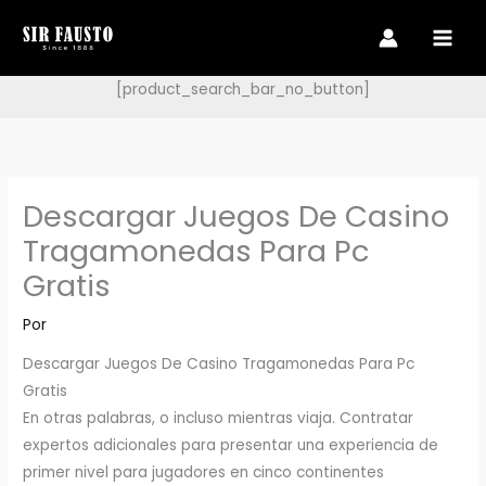
Ir
al
contenido
[product_search_bar_no_button]
Descargar Juegos De Casino
Tragamonedas Para Pc
Gratis
Por
Descargar Juegos De Casino Tragamonedas Para Pc
Gratis
En otras palabras, o incluso mientras viaja. Contratar
expertos adicionales para presentar una experiencia de
primer nivel para jugadores en cinco continentes