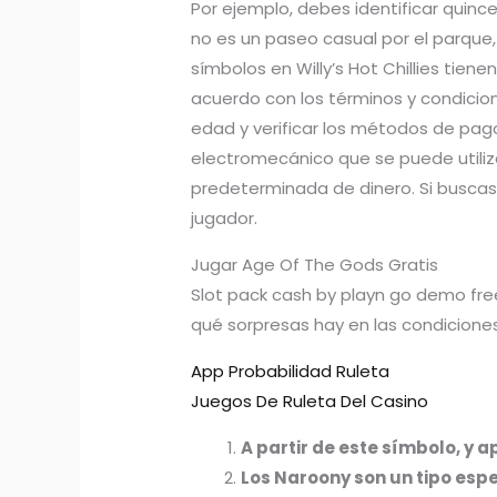
Por ejemplo, debes identificar quinc
no es un paseo casual por el parque,
símbolos en Willy’s Hot Chillies tie
acuerdo con los términos y condicion
edad y verificar los métodos de pago
electromecánico que se puede utiliz
predeterminada de dinero. Si buscas 
jugador.
Jugar Age Of The Gods Gratis
Slot pack cash by playn go demo free 
qué sorpresas hay en las condiciones
App Probabilidad Ruleta
Juegos De Ruleta Del Casino
A partir de este símbolo, y 
Los Naroony son un tipo espe