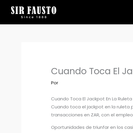
Ir
al
contenido
Cuando Toca El Ja
Por
Cuando Toca El Jackpot En La Ruleta
Cuando toca el jackpot en la ruleta p
transacciones en ZAR, con el emple
Oportunidades de triunfar en los casi