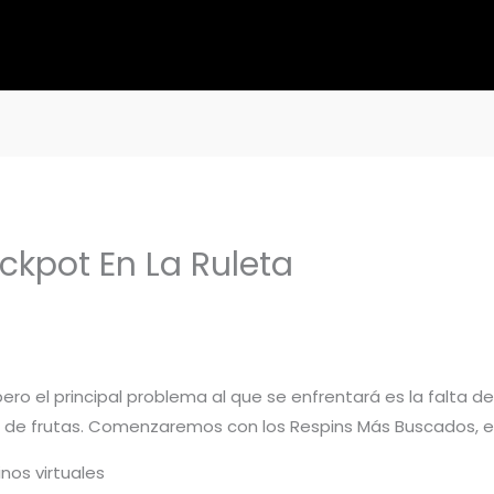
ckpot En La Ruleta
ero el principal problema al que se enfrentará es la falta d
o de frutas. Comenzaremos con los Respins Más Buscados, e
nos virtuales