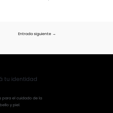
Entrada siguiente
→
á tu identidad
 para el cuidado de la
ello y piel.