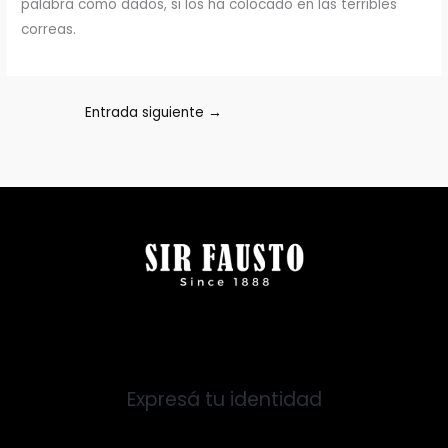
palabra como dados, si los ha colocado en las terribles
correas.
Entrada siguiente
→
Expresá tu identidad