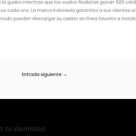
o la guaira mientras que los cuatro finalistas ganan 500 créd
itos cada uno. La marca indonesia garantiza a sus clientes u
udo pueden descargar su casino en línea favorito e instala
Entrada siguiente
→
á tu identidad