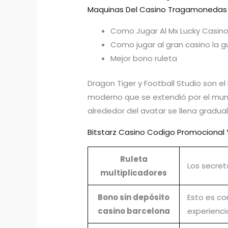
Maquinas Del Casino Tragamonedas 
Como Jugar Al Mx Lucky Casin
Como jugar al gran casino la g
Mejor bono ruleta
Dragon Tiger y Football Studio son e
moderno que se extendió por el mundo
alrededor del avatar se llena gradu
Bitstarz Casino Codigo Promocional
Ruleta
Los secret
multiplicadores
Bono sin depósito
Esto es co
casino barcelona
experienci