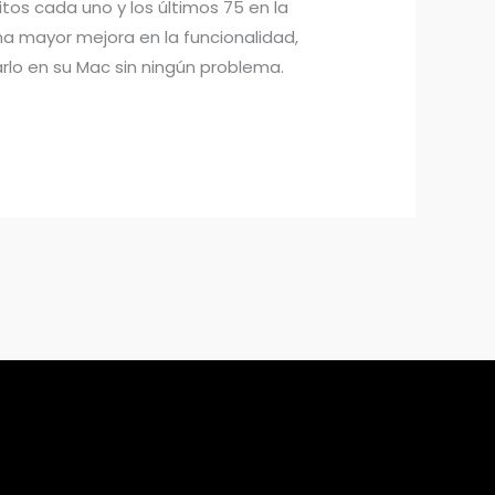
itos cada uno y los últimos 75 en la
na mayor mejora en la funcionalidad,
rlo en su Mac sin ningún problema.