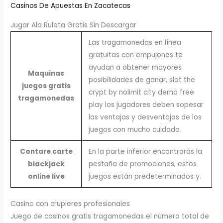
Casinos De Apuestas En Zacatecas
Jugar Ala Ruleta Gratis Sin Descargar
Las tragamonedas en línea
gratuitas con empujones te
ayudan a obtener mayores
Maquinas
posibilidades de ganar, slot the
juegos gratis
crypt by nolimit city demo free
tragamonedas
play los jugadores deben sopesar
las ventajas y desventajas de los
juegos con mucho cuidado.
Contare carte
En la parte inferior encontrarás la
blackjack
pestaña de promociones, estos
online live
juegos están predeterminados y.
Casino con crupieres profesionales
Juego de casinos gratis tragamonedas el número total de