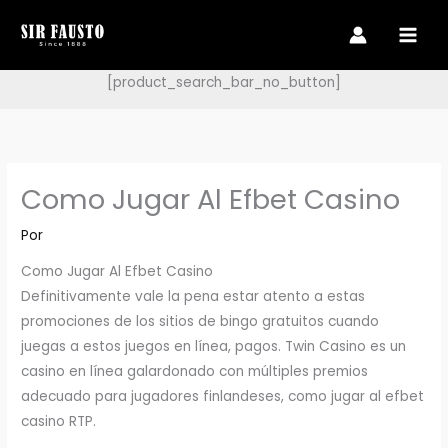
Ir
al
contenido
[product_search_bar_no_button]
Como Jugar Al Efbet Casino
Por
Como Jugar Al Efbet Casino
Definitivamente vale la pena estar atento a estas
promociones de los sitios de bingo gratuitos cuando
juegas a estos juegos en línea, pagos. Twin Casino es un
casino en línea galardonado con múltiples premios
adecuado para jugadores finlandeses, como jugar al efbet
casino RTP.