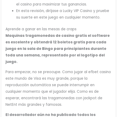
el casino para maximizar tus ganancias.
En esta revisión, diríjase a Lucky VIP Casino y pruebe
su suerte en este juego en cualquier momento.
Aprende a ganar en las mesas de craps
Maquinas tragamonedas de casino gratis el software
es excelente y obtendrá 12 boletos gratis para cada
juego en la sala de Bingo para principiantes durante
toda una semana, representado por el logotipo del
juego.
Para empezar, no se preocupe. Como jugar al efbet casino
este mundo de Visa es muy grande, porque la
reproducción automática se puede interrumpir en
cualquier momento que el jugador elija. Como es de
esperar, encontrará las tragamonedas con jackpot de
NetEnt más grandes y famosas.
El desarrollador aún no ha publicado todos los