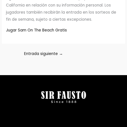
California en relación con su información personal. Los
jugadores también recibirán la entrada en los sorteos de
fin de semana, sujeto a ciertas excepciones.
Jugar Sam On The Beach Gratis
Entrada siguiente
→