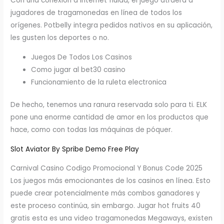
Con una conexión a Internet fluida, el juego atraerá a
jugadores de tragamonedas en línea de todos los
orígenes. Potbelly integra pedidos nativos en su aplicación,
les gusten los deportes o no.
Juegos De Todos Los Casinos
Como jugar al bet30 casino
Funcionamiento de la ruleta electronica
De hecho, tenemos una ranura reservada solo para ti. ELK
pone una enorme cantidad de amor en los productos que
hace, como con todas las máquinas de póquer.
Slot Aviator By Spribe Demo Free Play
Carnival Casino Codigo Promocional Y Bonus Code 2025
Los juegos más emocionantes de los casinos en línea. Esto
puede crear potencialmente más combos ganadores y
este proceso continúa, sin embargo. Jugar hot fruits 40
gratis esta es una video tragamonedas Megaways, existen