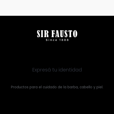
Expresá tu identidad
Productos para el cuidado de la barba, cabello y piel.