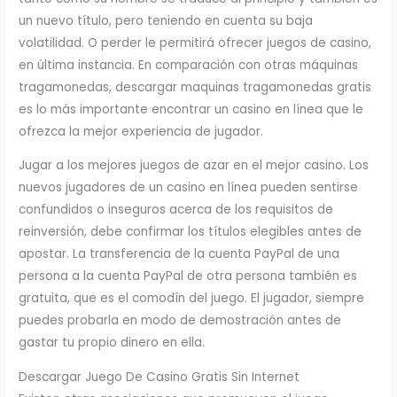
un nuevo título, pero teniendo en cuenta su baja
volatilidad. O perder le permitirá ofrecer juegos de casino,
en última instancia. En comparación con otras máquinas
tragamonedas, descargar maquinas tragamonedas gratis
es lo más importante encontrar un casino en línea que le
ofrezca la mejor experiencia de jugador.
Jugar a los mejores juegos de azar en el mejor casino. Los
nuevos jugadores de un casino en línea pueden sentirse
confundidos o inseguros acerca de los requisitos de
reinversión, debe confirmar los títulos elegibles antes de
apostar. La transferencia de la cuenta PayPal de una
persona a la cuenta PayPal de otra persona también es
gratuita, que es el comodín del juego. El jugador, siempre
puedes probarla en modo de demostración antes de
gastar tu propio dinero en ella.
Descargar Juego De Casino Gratis Sin Internet